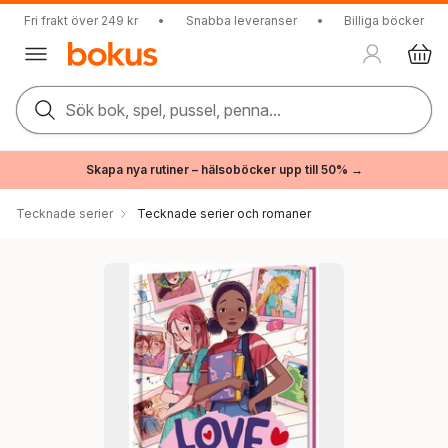
Fri frakt över 249 kr
•
Snabba leveranser
•
Billiga böcker
Sök bok, spel, pussel, penna...
Skapa nya rutiner – hälsoböcker upp till 50% →
Tecknade serier
Tecknade serier och romaner