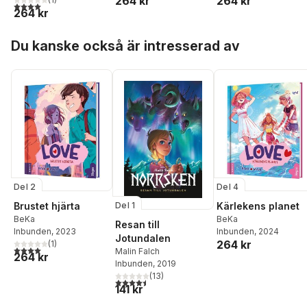
264 kr
264 kr
4,0
utav 5 stjärnor. Totalt antal röster:
264 kr
Hoppa över listan
Du kanske också är intresserad av
Del 2
Del 4
Del 1
Brustet hjärta
Kärlekens planet
BeKa
BeKa
Resan till
Inbunden
, 2023
Inbunden
, 2024
Jotundalen
264 kr
(
1
)
4,0
utav 5 stjärnor. Totalt antal röster:
Malin Falch
264 kr
Inbunden
, 2019
(
13
)
4,5
utav 5 stjärnor. Totalt antal röster:
141 kr