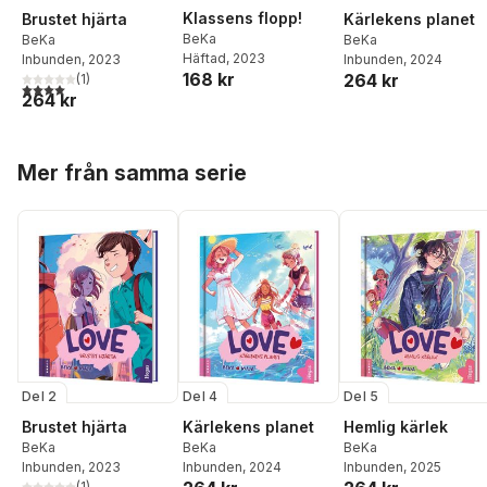
Klassens flopp!
Brustet hjärta
Kärlekens planet
BeKa
BeKa
BeKa
Häftad
, 2023
Inbunden
, 2023
Inbunden
, 2024
168 kr
264 kr
(
1
)
4,0
utav 5 stjärnor. Totalt antal röster:
264 kr
Hoppa över listan
Mer från samma serie
Del 2
Del 4
Del 5
Brustet hjärta
Kärlekens planet
Hemlig kärlek
BeKa
BeKa
BeKa
Inbunden
, 2023
Inbunden
, 2024
Inbunden
, 2025
(
1
)