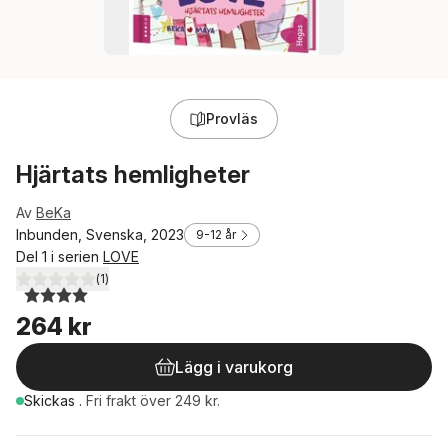
Provläs
Hjärtats hemligheter
Av
BeKa
Inbunden, Svenska, 2023
9-12 år
Del 1 i serien
LOVE
(
1
)
4,0
utav 5 stjärnor. Totalt antal röster:
264 kr
Lägg i varukorg
Skickas
.
Fri frakt över 249 kr.