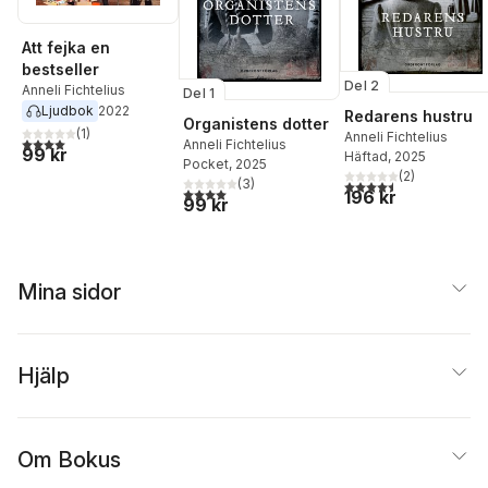
Att fejka en
bestseller
Del 2
Anneli Fichtelius
Del 1
Ljudbok
2022
Redarens hustru
Organistens dotter
(
1
)
Anneli Fichtelius
4,0
utav 5 stjärnor. Totalt antal röster:
Anneli Fichtelius
99 kr
Häftad
, 2025
Pocket
, 2025
(
2
)
(
3
)
4,5
utav 5 stjärnor. Tota
4,0
utav 5 stjärnor. Totalt antal röster:
196 kr
99 kr
Mina sidor
Hjälp
Om Bokus