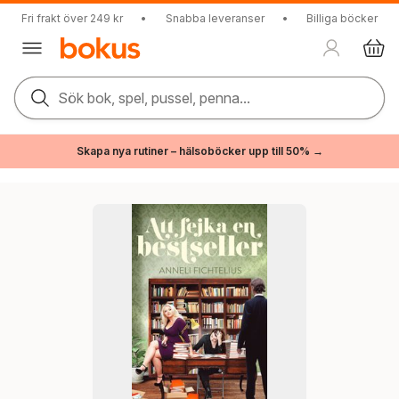
Fri frakt över 249 kr
•
Snabba leveranser
•
Billiga böcker
Sök bok, spel, pussel, penna...
Skapa nya rutiner – hälsoböcker upp till 50% →