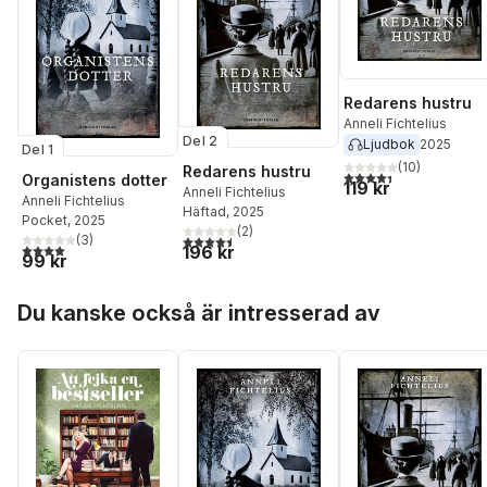
Redarens hustru
Anneli Fichtelius
Del 2
Ljudbok
2025
Del 1
(
10
)
Redarens hustru
4,4
utav 5 stjärnor. Tota
Organistens dotter
119 kr
Anneli Fichtelius
Anneli Fichtelius
Häftad
, 2025
Pocket
, 2025
(
2
)
(
3
)
4,5
utav 5 stjärnor. Totalt antal röster:
4,0
utav 5 stjärnor. Totalt antal röster:
196 kr
99 kr
Hoppa över listan
Du kanske också är intresserad av