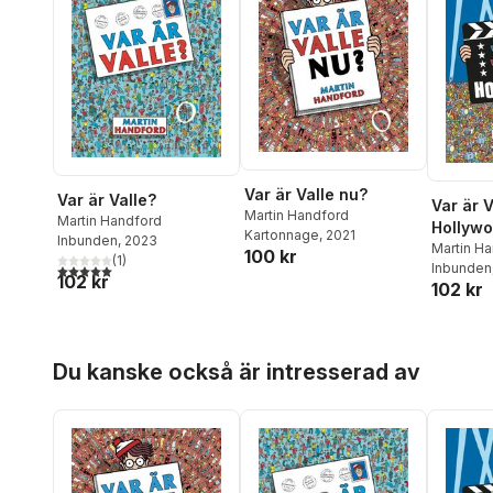
Var är Valle nu?
Var är Valle?
Var är V
Martin Handford
Martin Handford
Hollyw
Kartonnage
, 2021
Inbunden
, 2023
Martin H
100 kr
(
1
)
Inbunden
5,0
utav 5 stjärnor. Totalt antal röster:
102 kr
102 kr
Hoppa över listan
Du kanske också är intresserad av