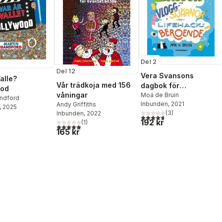
Del 2
Del 12
Vera Svansons
alle?
Vår trädkoja med 156
dagbok för
ood
våningar
vloggstjärnor och
Moa de Bruin
andford
Inbunden
, 2021
Andy Griffiths
lifehackberoende
, 2025
(
3
)
Inbunden
, 2022
4,7
utav 5 stjärnor. Totalt ant
192 kr
(
1
)
5,0
utav 5 stjärnor. Totalt antal röster:
165 kr