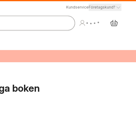
Kundservice
Företagskund?
iga boken