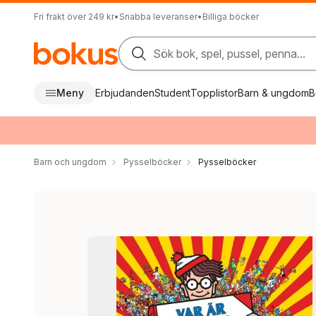
Fri frakt över 249 kr
•
Snabba leveranser
•
Billiga böcker
Sök bok, spel, pussel, penna...
Meny
Erbjudanden
Student
Topplistor
Barn & ungdom
B
Barn och ungdom
Pysselböcker
Pysselböcker