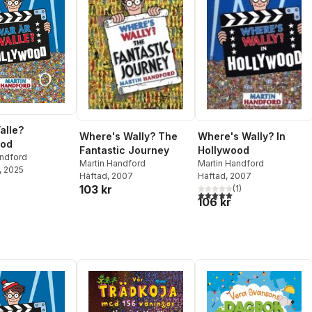
alle?
Where's Wally? The
Where's Wally? In
ood
Fantastic Journey
Hollywood
andford
Martin Handford
Martin Handford
, 2025
Häftad
, 2007
Häftad
, 2007
103 kr
(
1
)
5,0
utav 5 stjärnor. Totalt ant
106 kr