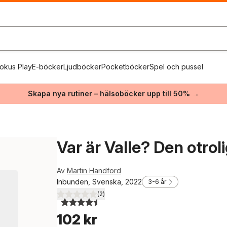
okus Play
E-böcker
Ljudböcker
Pocketböcker
Spel och pussel
Skapa nya rutiner – hälsoböcker upp till 50% →
Var är Valle? Den otrol
Av
Martin Handford
Inbunden, Svenska, 2022
3-6 år
(
2
)
4,5
utav 5 stjärnor. Totalt antal röster:
102 kr