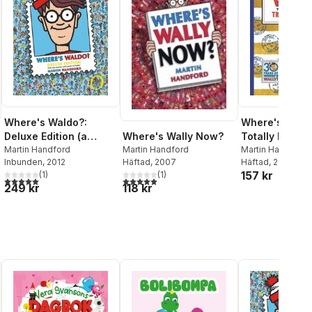
Where's Waldo?:
Where's Wally
Where's Wally Now?
Deluxe Edition (a
Totally Essent
Martin Handford
Hidden Object
Martin Handford
Travel Collect
Martin Handford
Häftad
, 2007
Inbunden
, 2012
Häftad
, 2017
Search-And-Find
157 kr
(
1
)
(
1
)
Puzzle Book - A
5,0
utav 5 stjärnor. Totalt antal röster:
5,0
utav 5 stjärnor. Totalt antal röster:
118 kr
249 kr
Perfect Gift & Travel
al röster:
Companion for All
Ages)