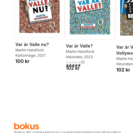
Var är Valle nu?
Var är Valle?
Var är V
Martin Handford
Martin Handford
Hollyw
Kartonnage
, 2021
Inbunden
, 2023
Martin H
100 kr
(
1
)
Inbunden
5,0
utav 5 stjärnor. Totalt antal röster:
102 kr
102 kr
Bokus
@
Cookies
Anpassa cookies
Integritetspolicy
Köpvillkor