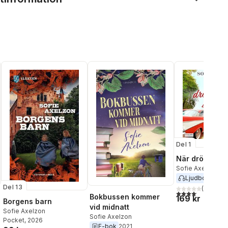
Del 1
När drömmarna
Sofie Axelzon
Ljudbok
2024
Del 13
(
18
)
4,1
utav 5 stjärnor.
Bokbussen kommer
169 kr
Borgens barn
vid midnatt
Sofie Axelzon
Sofie Axelzon
Pocket
, 2026
E-bok
2021