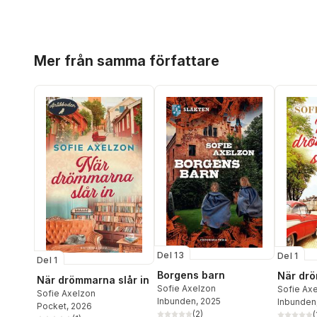
Hoppa över listan
Mer från samma författare
Del 13
Del 1
Del 1
Borgens barn
När drö
När drömmarna slår in
Sofie Axelzon
Sofie Ax
Sofie Axelzon
Inbunden
, 2025
Inbunden
Pocket
, 2026
(
2
)
(