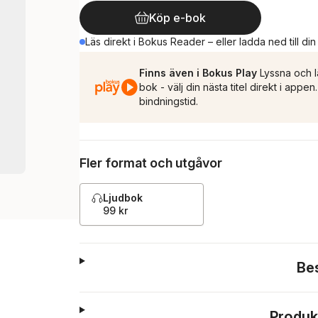
Köp e-bok
Läs direkt i Bokus Reader – eller ladda ned till di
Finns även i Bokus Play
Lyssna och l
bok - välj din nästa titel direkt i appe
bindningstid.
Fler format och utgåvor
Ljudbok
99 kr
Be
Produk