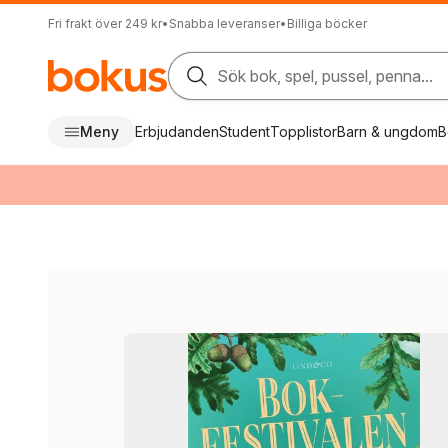
Fri frakt över 249 kr
•
Snabba leveranser
•
Billiga böcker
Sök bok, spel, pussel, penna...
Meny
Erbjudanden
Student
Topplistor
Barn & ungdom
B