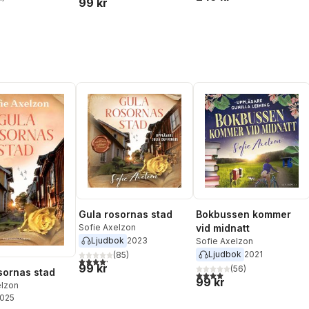
99 kr
stjärnor. Totalt antal röster:
Gula rosornas stad
Bokbussen kommer
Sofie Axelzon
vid midnatt
Ljudbok
2023
Sofie Axelzon
Ljudbok
2021
(
85
)
4,2
utav 5 stjärnor. Totalt antal röster:
99 kr
(
56
)
sornas stad
4,0
utav 5 stjärnor. Totalt ant
99 kr
elzon
2025