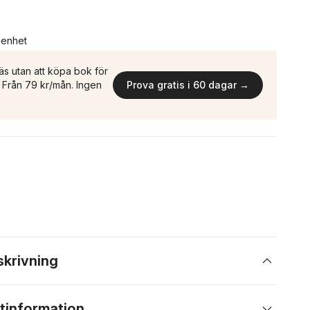
n enhet
äs utan att köpa bok för
n. Från 79 kr/mån. Ingen
Prova gratis i 60 dagar →
skrivning
tinformation