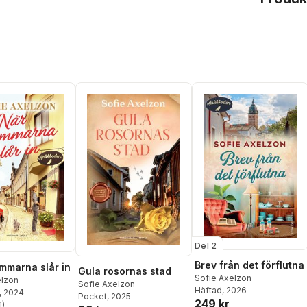
Del 2
Brev från det förflutna
mmarna slår in
Gula rosornas stad
Sofie Axelzon
elzon
Sofie Axelzon
Häftad
, 2026
, 2024
Pocket
, 2025
249 kr
1
)