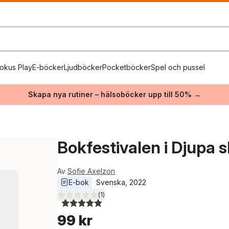
okus Play
E-böcker
Ljudböcker
Pocketböcker
Spel och pussel
Skapa nya rutiner – hälsoböcker upp till 50% →
Bokfestivalen i Djupa 
Av
Sofie Axelzon
E-bok
Svenska
, 
2022
(
1
)
5,0
utav 5 stjärnor. Totalt antal röster:
99 kr