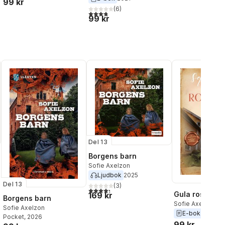
99 kr
(
6
)
3,8
utav 5 stjärnor. Totalt antal röster:
99 kr
Del 13
Borgens barn
Sofie Axelzon
Ljudbok
2025
Del 13
(
3
)
4,3
utav 5 stjärnor. Totalt antal röster:
Gula rosornas
169 kr
Borgens barn
al röster:
Sofie Axelzon
Sofie Axelzon
E-bok
2023
Pocket
, 2026
99 kr