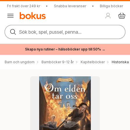
Fri frakt över 249 kr
•
Snabba leveranser
•
Billiga böcker
Sök bok, spel, pussel, penna...
Skapa nya rutiner – hälsoböcker upp till 50% →
Barn och ungdom
Barnböcker 9-12 år
Kapitelböcker
Historiska