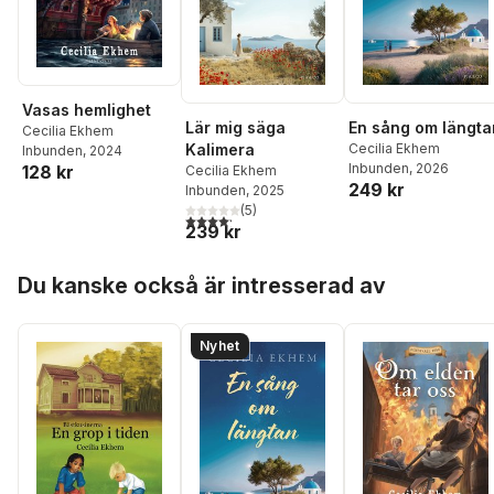
Vasas hemlighet
En sång om längta
Lär mig säga
Cecilia Ekhem
Cecilia Ekhem
Kalimera
Inbunden
, 2024
Inbunden
, 2026
128 kr
Cecilia Ekhem
249 kr
Inbunden
, 2025
(
5
)
4,2
utav 5 stjärnor. Totalt antal röster:
239 kr
Hoppa över listan
Du kanske också är intresserad av
Nyhet