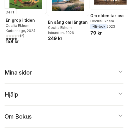
Del 1
Om elden tar oss
En grop i tiden
Cecilia Ekhem
En sång om längtan
Cecilia Ekhem
E-bok
2023
Cecilia Ekhem
Kartonnage
, 2024
79 kr
Inbunden
, 2026
(
2
)
249 kr
4,0
utav 5 stjärnor. Totalt antal röster:
158 kr
Mina sidor
Hjälp
Om Bokus