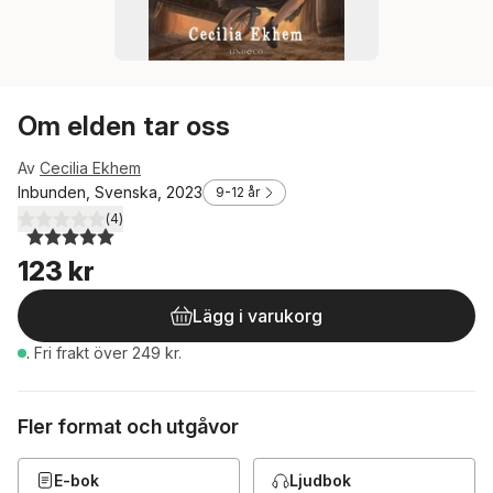
Om elden tar oss
Av
Cecilia Ekhem
Inbunden, Svenska, 2023
9-12 år
(
4
)
5,0
utav 5 stjärnor. Totalt antal röster:
123 kr
Lägg i varukorg
.
Fri frakt över 249 kr.
Fler format och utgåvor
E-bok
Ljudbok