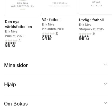
Vår fotboll
Utväg : fotboll
Den nya
Erik Niva
Erik Niva
världsfotbollen
Inbunden
, 2018
Storpocket
, 2015
Erik Niva
(
2
)
(
1
)
3,5
utav 5 stjärnor. Totalt antal röster:
4,0
utav 5 stjärnor. Tota
Pocket
, 2020
54 kr
99 kr
(
4
)
4,3
utav 5 stjärnor. Totalt antal röster:
89 kr
Mina sidor
Hjälp
Om Bokus