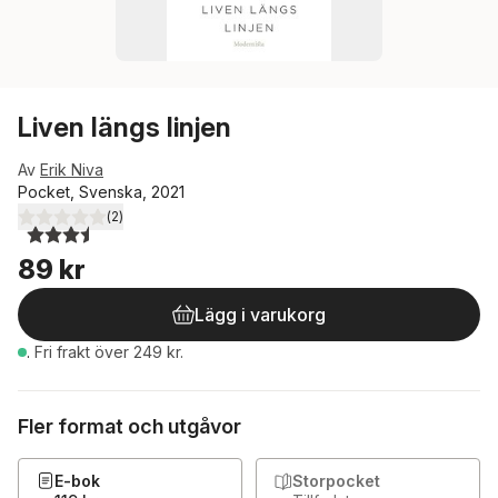
Liven längs linjen
Av
Erik Niva
Pocket, Svenska, 2021
(
2
)
3,5
utav 5 stjärnor. Totalt antal röster:
89 kr
Lägg i varukorg
.
Fri frakt över 249 kr.
Fler format och utgåvor
E-bok
Storpocket