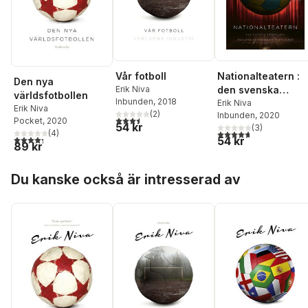
Vår fotboll
Nationalteatern :
Den nya
Erik Niva
den svenska
världsfotbollen
Inbunden
, 2018
fotbollens
Erik Niva
Erik Niva
(
2
)
Inbunden
, 2020
huvudrollsinnehav
3,5
utav 5 stjärnor. Totalt antal röster:
Pocket
, 2020
54 kr
(
3
)
are och bifigurer
4,7
utav 5 stjärnor. Tota
(
4
)
4,3
utav 5 stjärnor. Totalt antal röster:
54 kr
89 kr
Hoppa över listan
Du kanske också är intresserad av