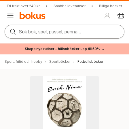
Fri frakt över 249 kr
•
Snabba leveranser
•
Billiga böcker
Sök bok, spel, pussel, penna...
Skapa nya rutiner – hälsoböcker upp till 50% →
Sport, fritid och hobby
Sportböcker
Fotbollsböcker