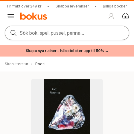
Fri frakt över 249 kr
•
Snabba leveranser
•
Billiga böcker
Sök bok, spel, pussel, penna...
Skapa nya rutiner – hälsoböcker upp till 50% →
Skönlitteratur
Poesi