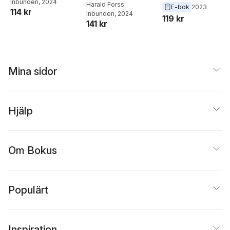
Inbunden
, 2024
Harald Forss
Berssenbrugge
E-bok
2023
114 kr
Inbunden
, 2024
119 kr
141 kr
Mina sidor
Hjälp
Om Bokus
Populärt
Inspiration