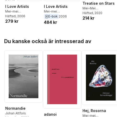
Treatise on Stars
I Love Artists
I Love Artists
Mei-Mei
Mei-mei
Mei-mei
Berssenbrugge
Häftad
, 2020
Berssenbrugge
Häftad
, 2006
,
Brenda
Berssenbrugge
E-bok
2006
214 kr
279 kr
Hillman
484 kr
Hoppa över listan
Du kanske också är intresserad av
Normandie
Hej, Rosorna
Johan Attfors
adanoi
Mei-mei