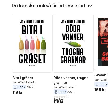
Kerstin Lundberg Hahn
,
Hoppa över listan
Du kanske också är intresserad av
Reidar Persson
,
Thomas
Stålberg
,
Jim Sukach
,
Per
Wikström
,
Mats Vänblad
Skolan 
Bita i gräset
Döda vänner, trogna
Jan-Olof
Jan-Olof Ekholm
grannar
E-bok
E-bok
2022
Jan-Olof Ekholm
169 kr
119 kr
E-bok
2022
(
1
)
4,0
utav 5 stjärnor. Totalt antal röster:
119 kr