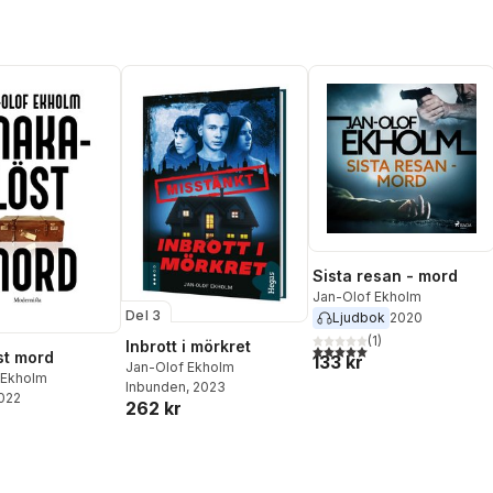
Sista resan - mord
Jan-Olof Ekholm
Del 3
Ljudbok
2020
(
1
)
Inbrott i mörkret
5,0
utav 5 stjärnor. Totalt ant
st mord
133 kr
Jan-Olof Ekholm
 Ekholm
Inbunden
, 2023
2022
262 kr