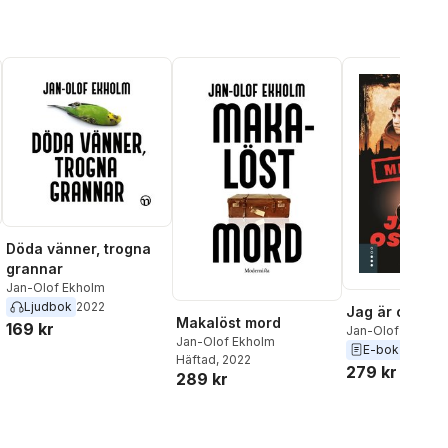
Döda vänner, trogna
grannar
Jan-Olof Ekholm
Ljudbok
2022
Jag är oskyldi
Makalöst mord
169 kr
Jan-Olof Ekholm
Jan-Olof Ekholm
E-bok
2023
Häftad
, 2022
279 kr
289 kr