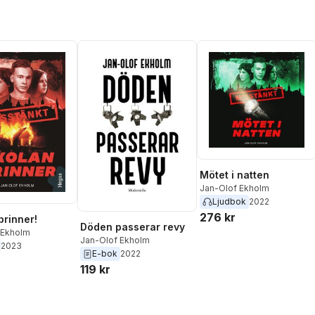
Mötet i natten
Jan-Olof Ekholm
Ljudbok
2022
276 kr
brinner!
Döden passerar revy
 Ekholm
Jan-Olof Ekholm
2023
E-bok
2022
119 kr