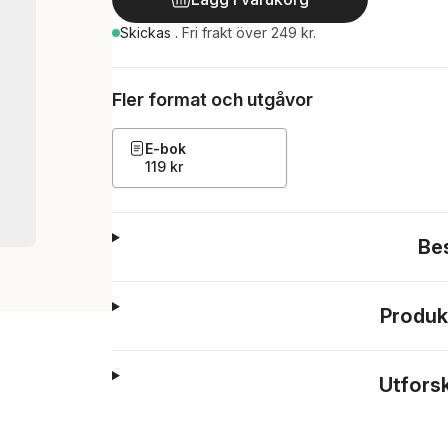
Skickas
.
Fri frakt över 249 kr.
Fler format och utgåvor
E-bok
119 kr
Be
Produk
Utfors