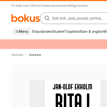
Fri frakt över 249 kr
•
Snabba leveranser
•
Billiga böcker
Sök bok, spel, pussel, penna...
Meny
Erbjudanden
Student
Topplistor
Barn & ungdom
B
Deckare
Deckare