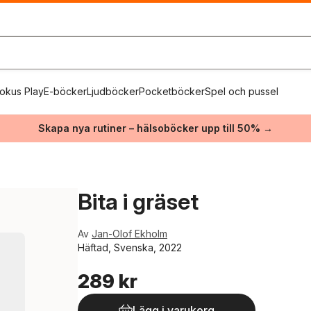
okus Play
E-böcker
Ljudböcker
Pocketböcker
Spel och pussel
Skapa nya rutiner – hälsoböcker upp till 50% →
Bita i gräset
Av
Jan-Olof Ekholm
Häftad, Svenska, 2022
289 kr
Lägg i varukorg