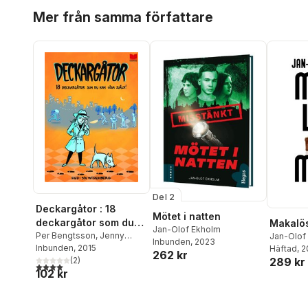
Hoppa över listan
Mer från samma författare
Del 2
Deckargåtor : 18
Mötet i natten
deckargåtor som du
Makalö
Jan-Olof Ekholm
kan lösa själv!
Per Bengtsson
,
Jenny
Jan-Olof
Inbunden
, 2023
Berggrund
Inbunden
, 2015
,
Caroline Bruce
,
Häftad
, 
262 kr
Andreas Eiderhed
(
2
)
,
Jan-
289 kr
4,0
utav 5 stjärnor. Totalt antal röster:
102 kr
Olof Ekholm
,
Oskar Ekman
,
Kjell E. Genberg
,
Dan Höjer
,
Peter Köhler
,
Sara Linde
,