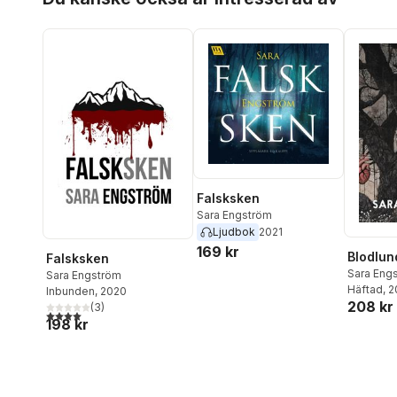
Falsksken
Sara Engström
Ljudbok
2021
169 kr
Blodlun
Falsksken
Sara Eng
Sara Engström
Häftad
, 
Inbunden
, 2020
208 kr
(
3
)
4,0
utav 5 stjärnor. Totalt antal röster:
198 kr