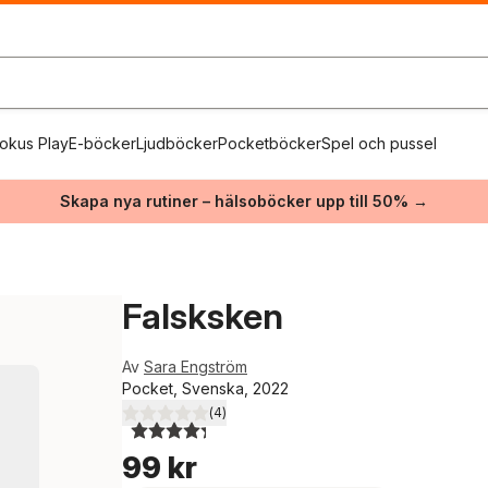
okus Play
E-böcker
Ljudböcker
Pocketböcker
Spel och pussel
Skapa nya rutiner – hälsoböcker upp till 50% →
Falsksken
Av
Sara Engström
Pocket, Svenska, 2022
(
4
)
4,3
utav 5 stjärnor. Totalt antal röster:
99 kr