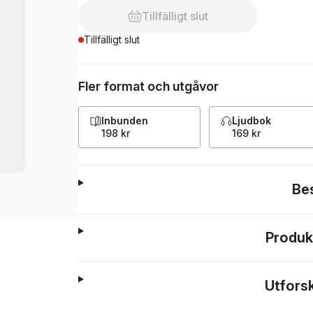
Tillfälligt slut
Tillfälligt slut
Fler format och utgåvor
Inbunden
Ljudbok
198 kr
169 kr
Be
Produk
Utfors