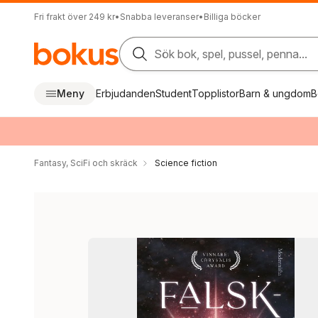
Fri frakt över 249 kr
•
Snabba leveranser
•
Billiga böcker
Sök bok, spel, pussel, penna...
Meny
Erbjudanden
Student
Topplistor
Barn & ungdom
B
Fantasy, SciFi och skräck
Science fiction