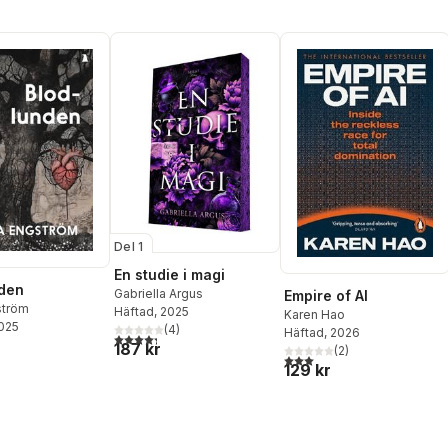
Del 1
En studie i magi
den
Gabriella Argus
Empire of AI
ström
Häftad
, 2025
Karen Hao
2025
(
4
)
Häftad
, 2026
4,3
utav 5 stjärnor. Totalt antal röster:
187 kr
(
2
)
3,0
utav 5 stjärnor. Totalt ant
129 kr