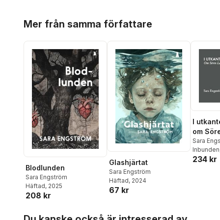
Hoppa över listan
Mer från samma författare
I utkant
om Sör
Sara Eng
Inbunden
234 kr
Glashjärtat
Blodlunden
Sara Engström
Sara Engström
Häftad
, 2024
Häftad
, 2025
67 kr
208 kr
Hoppa över listan
Du kanske också är intresserad av