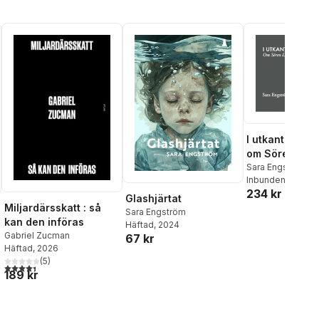
I utkanten av t
om Sören Lar
Sara Engström
Inbunden
, 2017
234 kr
Glashjärtat
Miljardärsskatt : så
Sara Engström
kan den införas
Häftad
, 2024
Gabriel Zucman
67 kr
Häftad
, 2026
al röster:
(
5
)
4,4
utav 5 stjärnor. Totalt antal röster:
189 kr