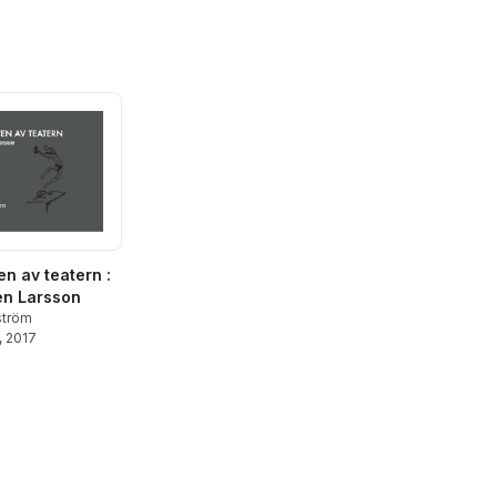
en av teatern :
en Larsson
ström
, 2017