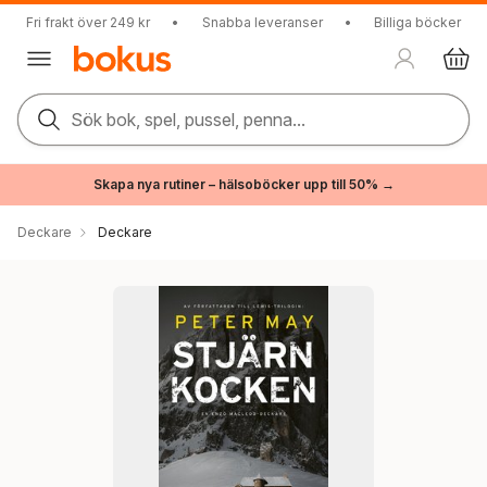
Fri frakt över 249 kr
•
Snabba leveranser
•
Billiga böcker
Sök bok, spel, pussel, penna...
Skapa nya rutiner – hälsoböcker upp till 50% →
Deckare
Deckare