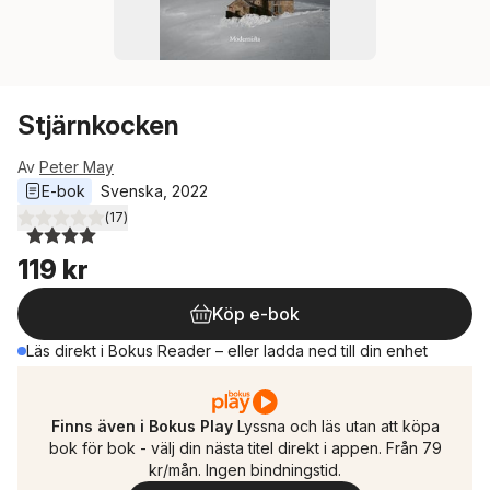
Stjärnkocken
Av
Peter May
E-bok
Svenska
, 
2022
(
17
)
4,0
utav 5 stjärnor. Totalt antal röster:
119 kr
Köp e-bok
Läs direkt i Bokus Reader – eller ladda ned till din enhet
Finns även i Bokus Play
Lyssna och läs utan att köpa
bok för bok - välj din nästa titel direkt i appen. Från 79
kr/mån. Ingen bindningstid.