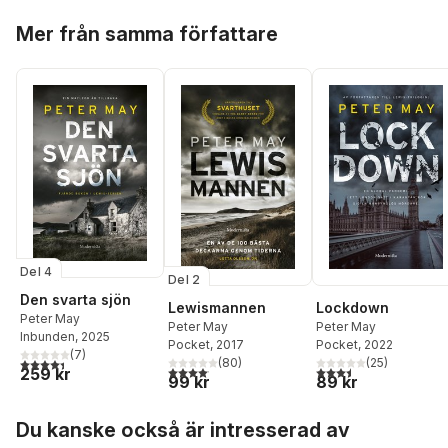
Hoppa över listan
Mer från samma författare
Del 4
Del 2
Den svarta sjön
Lewismannen
Lockdown
Peter May
Peter May
Peter May
Inbunden
, 2025
Pocket
, 2017
Pocket
, 2022
(
7
)
4,4
utav 5 stjärnor. Totalt antal röster:
(
80
)
(
25
)
4,1
utav 5 stjärnor. Totalt antal röster:
3,5
utav 5 stjärnor. Tota
259 kr
99 kr
89 kr
Hoppa över listan
Du kanske också är intresserad av