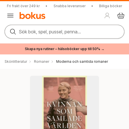
Fri frakt över 249 kr
•
Snabba leveranser
•
Billiga böcker
Sök bok, spel, pussel, penna...
Skapa nya rutiner – hälsoböcker upp till 50% →
Skönlitteratur
Romaner
Moderna och samtida romaner