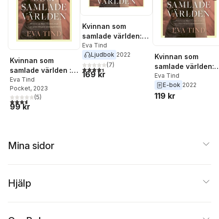
Kvinnan som
samlade världen:
historien om Marie
Eva Tind
Ljudbok
2022
Hammer
Kvinnan som
Kvinnan som
(
7
)
samlade världen:
4,4
utav 5 stjärnor. Totalt antal röster:
samlade världen :
169 kr
historien om Mari
Eva Tind
historien om Marie
Eva Tind
E-bok
2022
Hammer
Pocket
, 2023
Hammer
119 kr
(
5
)
3,6
utav 5 stjärnor. Totalt antal röster:
99 kr
Mina sidor
Hjälp