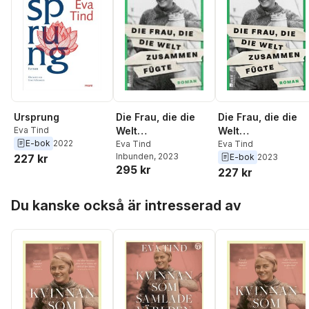
Die Frau, die die
Ursprung
Die Frau, die die
Welt
Eva Tind
Welt
E-bok
2022
zusammenfügte
Eva Tind
zusammenfügte
Eva Tind
Inbunden
, 2023
227 kr
E-bok
2023
295 kr
227 kr
Hoppa över listan
Du kanske också är intresserad av