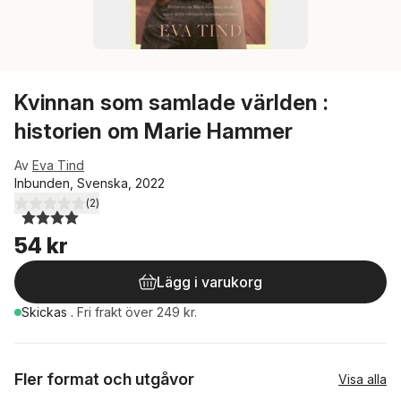
Kvinnan som samlade världen :
historien om Marie Hammer
Av
Eva Tind
Inbunden, Svenska, 2022
(
2
)
4,0
utav 5 stjärnor. Totalt antal röster:
54 kr
Lägg i varukorg
Skickas
.
Fri frakt över 249 kr.
Fler format och utgåvor
Visa alla