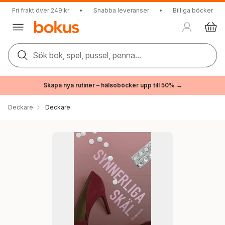
Fri frakt över 249 kr
•
Snabba leveranser
•
Billiga böcker
Sök bok, spel, pussel, penna...
Skapa nya rutiner – hälsoböcker upp till 50% →
Deckare
Deckare