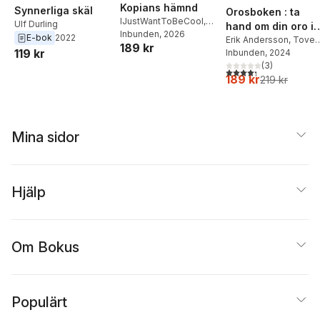
Kopians hämnd
Synnerliga skäl
Orosboken : ta
IJustWantToBeCool
,
Ulf Durling
hand om din oro i
Joel Adolphson
Inbunden
, 2026
,
Emil
E-bok
2022
fem steg
Erik Andersson
,
Tove
189 kr
Ejdemo Beer
,
Victor
119 kr
Wahlund
Inbunden
, 2024
Beer
(
3
)
4,3
utav 5 stjärnor. Tota
189 kr
219 kr
Mina sidor
Hjälp
Om Bokus
Populärt