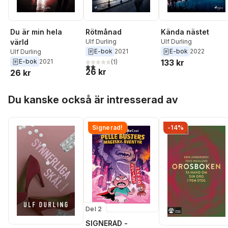
Du är min hela
Rötmånad
Kända nästet
värld
Ulf Durling
Ulf Durling
E-bok
2021
E-bok
2022
Ulf Durling
E-bok
2021
133 kr
(
1
)
2,0
utav 5 stjärnor. Totalt antal röster:
26 kr
26 kr
Hoppa över listan
Du kanske också är intresserad av
Signerad!
-14%
Del 2
SIGNERAD -