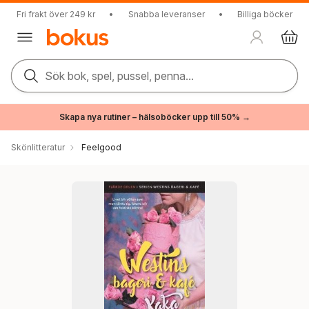
Fri frakt över 249 kr
•
Snabba leveranser
•
Billiga böcker
Sök bok, spel, pussel, penna...
Skapa nya rutiner – hälsoböcker upp till 50% →
Skönlitteratur
Feelgood