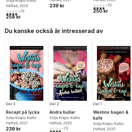
Solja Krapu-Kallio
239 kr
(
1
)
Häftad
, 2020
4,0
utav 5 stjärnor. Tota
250 kr
(
1
)
4,0
utav 5 stjärnor. Totalt antal röster:
258 kr
Hoppa över listan
Du kanske också är intresserad av
Del 3
Del 2
Del 1
Recept på lycka
Andra bullar
Westins bageri &
Solja Krapu-Kallio
Solja Krapu-Kallio
kafé
Häftad
, 2021
Häftad
, 2020
Solja Krapu-Kallio
239 kr
(
1
)
Häftad
, 2020
4,0
utav 5 stjärnor. Totalt antal röster: