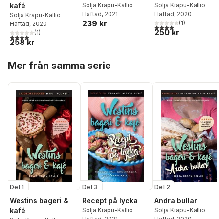
kafé
Solja Krapu-Kallio
Solja Krapu-Kallio
Häftad
, 2021
Häftad
, 2020
Solja Krapu-Kallio
239 kr
(
1
)
Häftad
, 2020
4,0
utav 5 stjärnor. Tota
250 kr
(
1
)
4,0
utav 5 stjärnor. Totalt antal röster:
258 kr
Hoppa över listan
Mer från samma serie
Del 1
Del 3
Del 2
Westins bageri &
Recept på lycka
Andra bullar
kafé
Solja Krapu-Kallio
Solja Krapu-Kallio
Häftad
, 2021
Häftad
, 2020