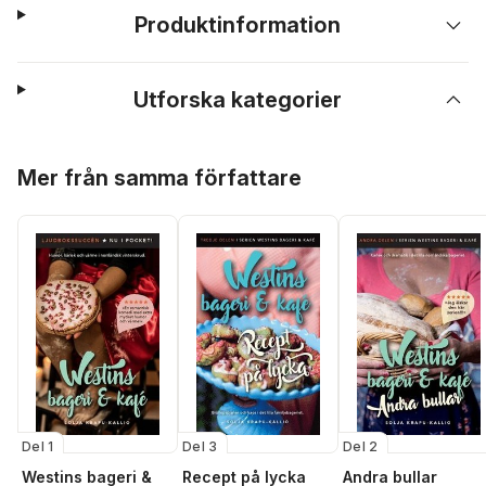
Produktinformation
Utforska kategorier
Hoppa över listan
Mer från samma författare
Del 1
Del 3
Del 2
Westins bageri &
Recept på lycka
Andra bullar