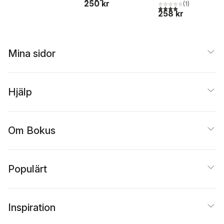
250 kr
(
1
)
4,0
utav 5 stjärnor. Tota
258 kr
Mina sidor
Hjälp
Om Bokus
Populärt
Inspiration