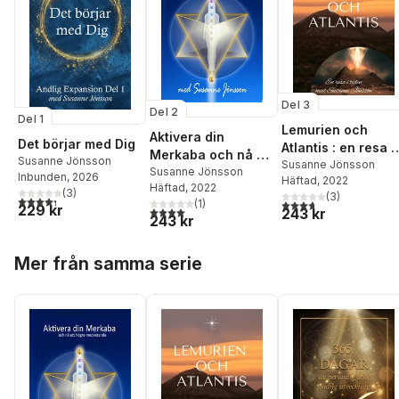
Del 3
Del 2
Del 1
Lemurien och
Aktivera din
Det börjar med Dig
Atlantis : en resa i
Merkaba och nå ett
Susanne Jönsson
tiden
Susanne Jönsson
högre medvetande
Susanne Jönsson
Inbunden
, 2026
Häftad
, 2022
Häftad
, 2022
(
3
)
(
3
)
4,3
utav 5 stjärnor. Totalt antal röster:
3,7
utav 5 stjärnor. Tota
(
1
)
229 kr
4,0
utav 5 stjärnor. Totalt antal röster:
243 kr
243 kr
Hoppa över listan
Mer från samma serie