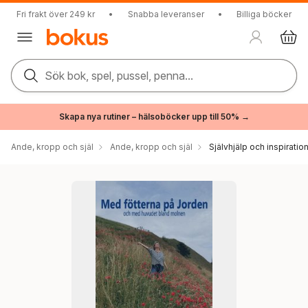
Fri frakt över 249 kr
•
Snabba leveranser
•
Billiga böcker
Sök bok, spel, pussel, penna...
Skapa nya rutiner – hälsoböcker upp till 50% →
Ande, kropp och själ
Ande, kropp och själ
Självhjälp och inspiratio