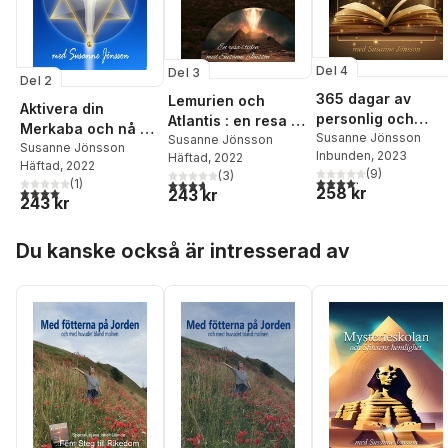
Del 4
Del 3
Del 2
365 dagar av
Lemurien och
Aktivera din
personlig och
Atlantis : en resa i
Merkaba och nå ett
andlig utveckling
Susanne Jönsson
tiden
Susanne Jönsson
högre medvetande
Susanne Jönsson
Inbunden
, 2023
Häftad
, 2022
Häftad
, 2022
(
9
)
(
3
)
4,2
utav 5 stjärnor. Tota
3,7
utav 5 stjärnor. Totalt antal röster:
(
1
)
258 kr
4,0
utav 5 stjärnor. Totalt antal röster:
243 kr
243 kr
Hoppa över listan
Du kanske också är intresserad av