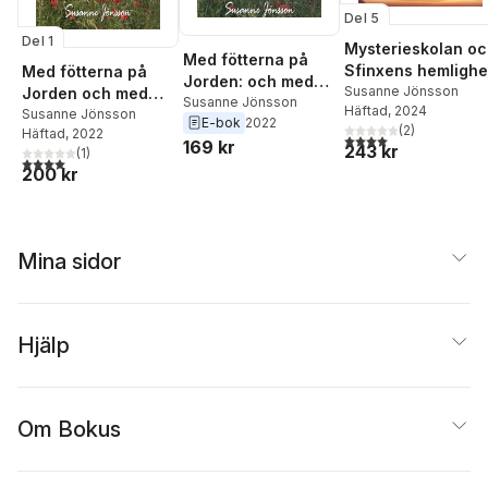
Del 5
Del 1
Mysterieskolan o
Med fötterna på
Sfinxens hemlighe
Med fötterna på
Jorden: och med
Susanne Jönsson
Jorden och med
huvudet bland
Susanne Jönsson
Häftad
, 2024
huvudet bland
Susanne Jönsson
E-bok
2022
molnen
(
2
)
Häftad
, 2022
molnen
4,0
utav 5 stjärnor. Tota
169 kr
243 kr
(
1
)
4,0
utav 5 stjärnor. Totalt antal röster:
200 kr
Mina sidor
Hjälp
Om Bokus