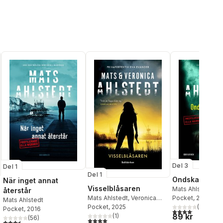
Del 3
Del 1
Del 1
Ondskans ans
När inget annat
Visselblåsaren
Mats Ahlstedt
återstår
Mats Ahlstedt
,
Veronica
Pocket
, 2018
Mats Ahlstedt
Ahlstedt McCleave
Pocket
, 2025
(
26
)
Pocket
, 2016
4,1
utav 5 stjärnor.
89 kr
(
1
)
(
56
)
4,0
utav 5 stjärnor. Totalt antal röster:
3,5
utav 5 stjärnor. Totalt antal röster: