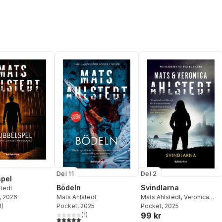
Del 11
Del 2
pel
Bödeln
Svindlarna
stedt
Mats Ahlstedt
Mats Ahlstedt
,
Veronica
, 2026
Pocket
, 2025
Ahlstedt McCleave
Pocket
, 2025
1
)
stjärnor. Totalt antal röster:
99 kr
(
1
)
5,0
utav 5 stjärnor. Totalt antal röster: