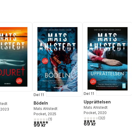
Del 11
Del 11
Upprättelsen
Bödeln
stedt
Mats Ahlstedt
Mats Ahlstedt
2023
Pocket
, 2020
Pocket
, 2025
(
32
)
(
1
)
3,9
utav 5 stjärnor. Totalt ant
5,0
utav 5 stjärnor. Totalt antal röster:
69 kr
99 kr