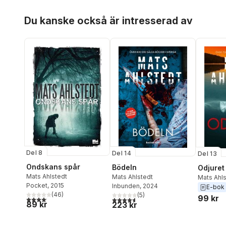
Hoppa över listan
Du kanske också är intresserad av
Del 8
Del 14
Del 13
Ondskans spår
Bödeln
Odjuret
Mats Ahlstedt
Mats Ahlstedt
Mats Ahl
Pocket
, 2015
Inbunden
, 2024
E-bok
(
46
)
(
5
)
99 kr
4,1
utav 5 stjärnor. Totalt antal röster:
4,6
utav 5 stjärnor. Totalt antal röster:
89 kr
223 kr