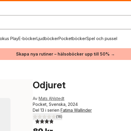
okus Play
E-böcker
Ljudböcker
Pocketböcker
Spel och pussel
Skapa nya rutiner – hälsoböcker upp till 50% →
Odjuret
Av
Mats Ahlstedt
Pocket, Svenska, 2024
Del 13 i serien
Fatima Wallinder
(
16
)
3,9
utav 5 stjärnor. Totalt antal röster: