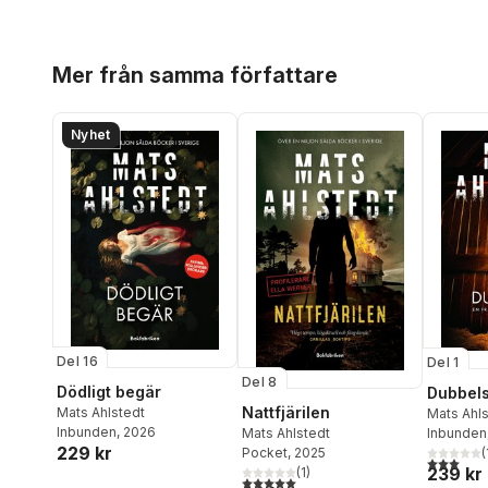
Hoppa över listan
Mer från samma författare
Nyhet
Del 16
Del 1
Del 8
Dödligt begär
Dubbels
Nattfjärilen
Mats Ahlstedt
Mats Ahl
Inbunden
, 2026
Mats Ahlstedt
Inbunden
229 kr
Pocket
, 2025
(
3,0
utav 5 
239 kr
(
1
)
5,0
utav 5 stjärnor. Totalt antal röster: