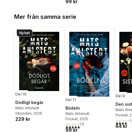
99 kr
Hoppa över listan
Mer från samma serie
Nyhet
Del 16
Del 9
Del 11
Dödligt begär
Den sist
Bödeln
Mats Ahlstedt
Mats Ahl
Inbunden
, 2026
Mats Ahlstedt
Pocket
, 
229 kr
Pocket
, 2025
(
3,9
utav 5 
(
1
)
64 kr
5,0
utav 5 stjärnor. Totalt antal röster:
99 kr