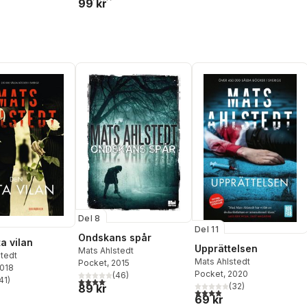
99 kr
Del 8
Del 11
Ondskans spår
a vilan
Upprättelsen
Mats Ahlstedt
stedt
Mats Ahlstedt
Pocket
, 2015
2018
Pocket
, 2020
(
46
)
41
)
4,1
utav 5 stjärnor. Totalt antal röster:
stjärnor. Totalt antal röster:
(
32
)
89 kr
3,9
utav 5 stjärnor. Totalt ant
69 kr