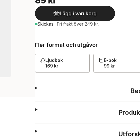
89 kr
Lägg i varukorg
Skickas
.
Fri frakt över 249 kr.
Fler format och utgåvor
Ljudbok
E-bok
169 kr
99 kr
Be
Produk
Utfors