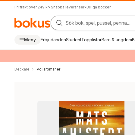
Fri frakt över 249 kr
•
Snabba leveranser
•
Billiga böcker
Sök bok, spel, pussel, penna...
Meny
Erbjudanden
Student
Topplistor
Barn & ungdom
B
Deckare
Polisromaner