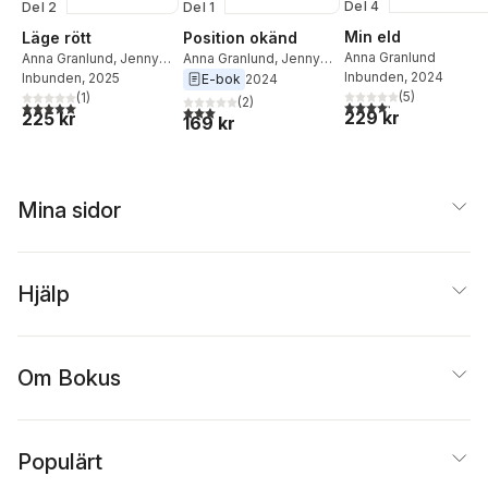
Del 4
Del 2
Del 1
Min eld
Läge rött
Position okänd
Anna Granlund
Anna Granlund
,
Jenny
Anna Granlund
,
Jenny
Inbunden
, 2024
Helldahl
Inbunden
, 2025
Helldahl
E-bok
2024
(
5
)
(
1
)
(
2
)
4,2
utav 5 stjärnor. Tota
5,0
utav 5 stjärnor. Totalt antal röster:
3,0
utav 5 stjärnor. Totalt antal röster:
229 kr
225 kr
169 kr
Mina sidor
Hjälp
Om Bokus
Populärt