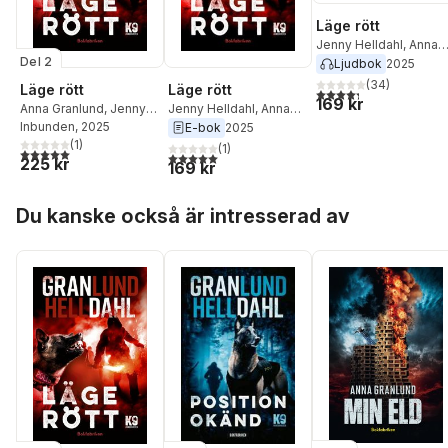
Läge rött
Jenny Helldahl
,
Anna
Del 2
Granlund
Ljudbok
2025
(
34
)
Läge rött
Läge rött
4,3
utav 5 stjärnor. Tota
169 kr
Anna Granlund
,
Jenny
Jenny Helldahl
,
Anna
Helldahl
Inbunden
, 2025
Granlund
E-bok
2025
(
1
)
(
1
)
5,0
utav 5 stjärnor. Totalt antal röster:
5,0
utav 5 stjärnor. Totalt antal röster:
225 kr
169 kr
Hoppa över listan
Du kanske också är intresserad av