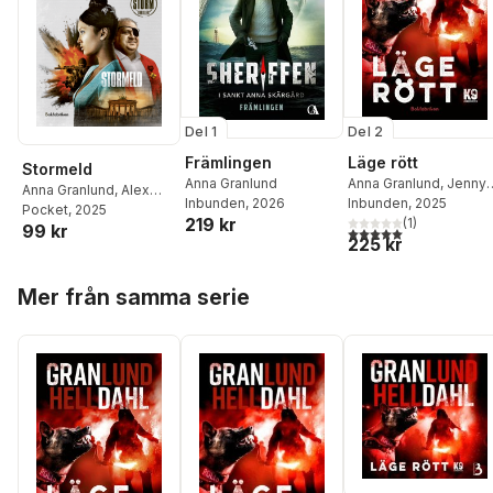
Del 1
Del 2
Främlingen
Läge rött
Stormeld
Anna Granlund
Anna Granlund
,
Jenny
Anna Granlund
,
Alex
Inbunden
, 2026
Helldahl
Inbunden
, 2025
Storm
Pocket
, 2025
219 kr
(
1
)
99 kr
5,0
utav 5 stjärnor. Tota
225 kr
Hoppa över listan
Mer från samma serie