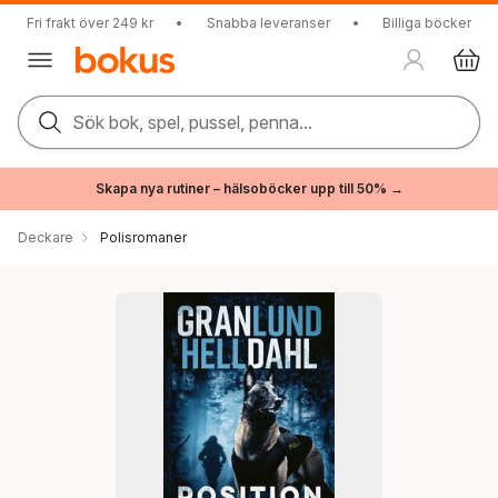
Fri frakt över 249 kr
•
Snabba leveranser
•
Billiga böcker
Sök bok, spel, pussel, penna...
Skapa nya rutiner – hälsoböcker upp till 50% →
Deckare
Polisromaner