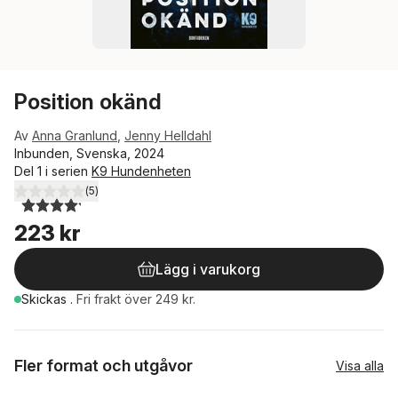
Position okänd
Av
Anna Granlund
,
Jenny Helldahl
Inbunden, Svenska, 2024
Del 1 i serien
K9 Hundenheten
(
5
)
4,2
utav 5 stjärnor. Totalt antal röster:
223 kr
Lägg i varukorg
Skickas
.
Fri frakt över 249 kr.
Fler format och utgåvor
Visa alla