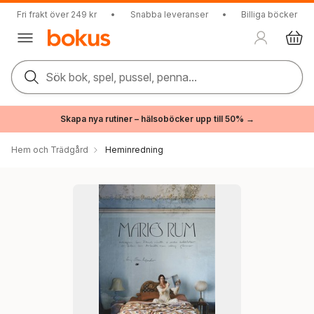
Fri frakt över 249 kr
•
Snabba leveranser
•
Billiga böcker
Sök bok, spel, pussel, penna...
Skapa nya rutiner – hälsoböcker upp till 50% →
Hem och Trädgård
Heminredning