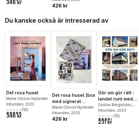
utgåva)
346 kr
426 kr
Hoppa över listan
Du kanske också är intresserad av
Det rosa huset
Gör om gör rätt :
Det rosa huset (box
Marie Olsson Nylander
landet runt med
med signerat
Inbunden
, 2022
Renoveringsraser
Gustav Bergström
,
kollage, limiterad
Marie Olsson Nylander
(
16
)
Alfred Skogberg
Inbunden
, 2023
t
4,8
utav 5 stjärnor. Totalt antal röster:
Inbunden
, 2022
utgåva)
346 kr
(
15
)
4,4
utav 5 stjärnor. Tota
426 kr
231 kr