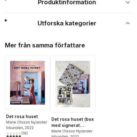
Produktinformation
Utforska kategorier
Hoppa över listan
Mer från samma författare
Det rosa huset
Det rosa huset (box
Marie Olsson Nylander
med signerat
Inbunden
, 2022
kollage, limiterad
Marie Olsson Nylander
(
16
)
4,8
utav 5 stjärnor. Totalt antal röster:
Inbunden
, 2022