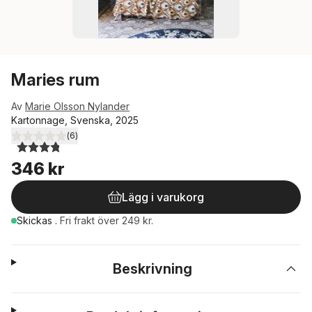
Maries rum
Av
Marie Olsson Nylander
Kartonnage, Svenska, 2025
(
6
)
3,8
utav 5 stjärnor. Totalt antal röster:
346 kr
Lägg i varukorg
Skickas
.
Fri frakt över 249 kr.
Beskrivning