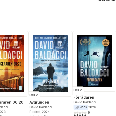
Del 2
Del 2
Förrädaren
eraren 06:20
Avgrunden
David Baldacci
E-bok
2026
dacci
David Baldacci
2023
Pocket
, 2024
(
1
)
5,0
utav 5 stjärnor. Totalt ant