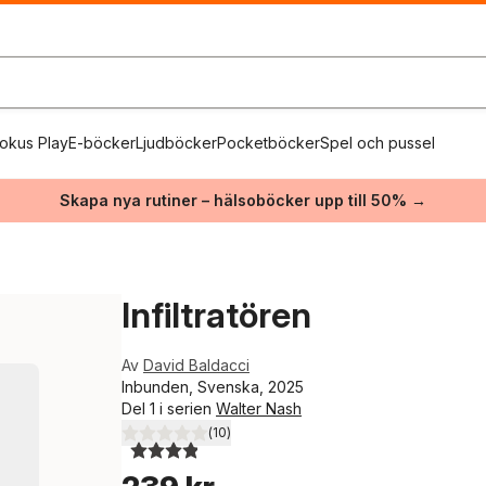
okus Play
E-böcker
Ljudböcker
Pocketböcker
Spel och pussel
Skapa nya rutiner – hälsoböcker upp till 50% →
Infiltratören
Av
David Baldacci
Inbunden, Svenska, 2025
Del 1 i serien
Walter Nash
(
10
)
3,9
utav 5 stjärnor. Totalt antal röster: