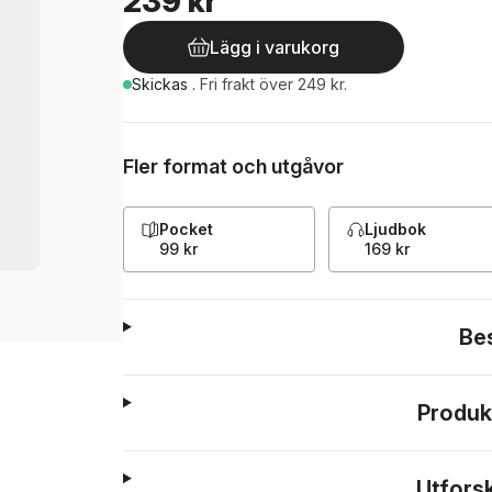
239 kr
Lägg i varukorg
Skickas
.
Fri frakt över 249 kr.
Fler format och utgåvor
Pocket
Ljudbok
99 kr
169 kr
Be
Produk
Utfors