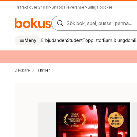
Fri frakt över 249 kr
•
Snabba leveranser
•
Billiga böcker
Sök bok, spel, pussel, penna...
Meny
Erbjudanden
Student
Topplistor
Barn & ungdom
B
Deckare
Thriller