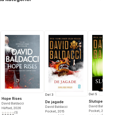
Del 5
Del 3
Hope Rises
Slutspel
De jagade
David Baldacci
David Baldacci
David Baldacci
Häftad
, 2026
Pocket
, 2018
Pocket
, 2015
(
1
)
al röster:
5,0
utav 5 stjärnor. Totalt antal röster: