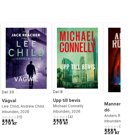
Del 8
Del 30
Upp till bevis
Vägval
Mannen som s
Michael Connelly
Lee Child
,
Andrew Child
dö
Inbunden
, 2026
Inbunden
, 2026
Anders Roslund
(
4
)
(
11
)
5,0
utav 5 stjärnor. Totalt antal röster:
4,0
utav 5 stjärnor. Totalt antal röster:
Inbunden
, 2026
al röster:
279 kr
279 kr
(
36
)
3,9
utav 5 stjärnor
259 kr