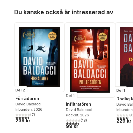
Hoppa över listan
Du kanske också är intresserad av
Del 2
Del 1
Del 1
Förrädaren
Dödlig 
Infiltratören
David Baldacci
David Bal
Inbunden
, 2026
Inbunden
David Baldacci
(
7
)
(
Pocket
, 2026
4,6
utav 5 stjärnor. Totalt antal röster:
4,2
utav 5 
239 kr
229 kr
(
18
)
4,3
utav 5 stjärnor. Totalt antal röster:
99 kr