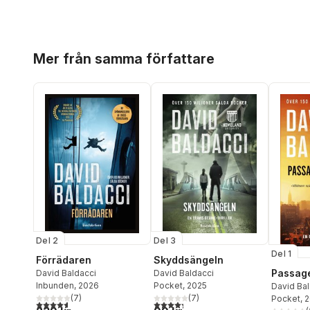
Hoppa över listan
Mer från samma författare
Del 2
Del 3
Del 1
Förrädaren
Skyddsängeln
Passag
David Baldacci
David Baldacci
Inbunden
, 2026
Pocket
, 2025
David Bal
(
7
)
(
7
)
Pocket
, 
4,6
utav 5 stjärnor. Totalt antal röster:
4,3
utav 5 stjärnor. Totalt antal röster: