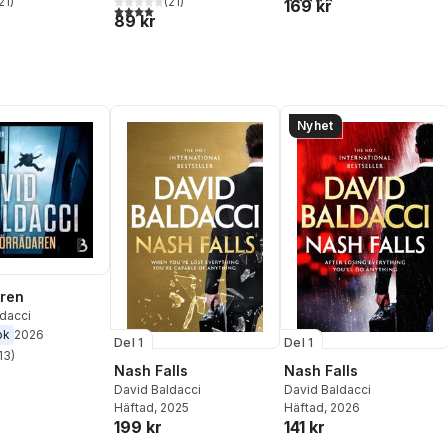
21
)
(
21
)
169 kr
stjärnor. Totalt antal röster:
4,0
utav 5 stjärnor. Totalt antal röster:
89 kr
Nyhet
ren
dacci
ok
2026
Del 1
Del 1
13
)
stjärnor. Totalt antal röster:
Nash Falls
Nash Falls
David Baldacci
David Baldacci
Häftad
, 2025
Häftad
, 2026
199 kr
141 kr