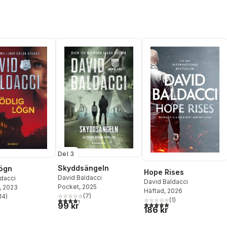
Del 3
Skyddsängeln
lögn
Hope Rises
David Baldacci
dacci
David Baldacci
Pocket
, 2025
, 2023
Häftad
, 2026
(
7
)
14
)
4,3
utav 5 stjärnor. Totalt antal röster:
stjärnor. Totalt antal röster:
(
1
)
5,0
utav 5 stjärnor. Totalt ant
99 kr
186 kr