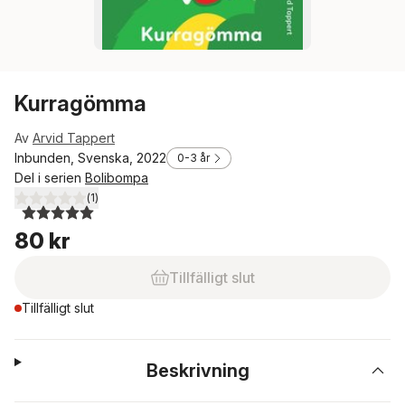
Kurragömma
Av
Arvid Tappert
Inbunden, Svenska, 2022
0-3 år
Del i serien
Bolibompa
(
1
)
5,0
utav 5 stjärnor. Totalt antal röster:
80 kr
Tillfälligt slut
Tillfälligt slut
Beskrivning