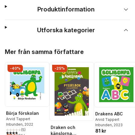
Produktinformation
Utforska kategorier
Hoppa över listan
Mer från samma författare
-40%
-25%
Börja förskolan
Drakens ABC
Arvid Tappert
Arvid Tappert
Inbunden
, 2022
Inbunden
, 2023
Draken och
(
5
)
81 kr
3,8
utav 5 stjärnor. Totalt antal röster:
känslorna