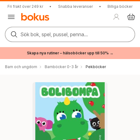
Fri frakt över 249 kr
•
Snabba leveranser
•
Billiga böcker
Sök bok, spel, pussel, penna...
Skapa nya rutiner – hälsoböcker upp till 50% →
Barn och ungdom
Barnböcker 0-3 år
Pekböcker