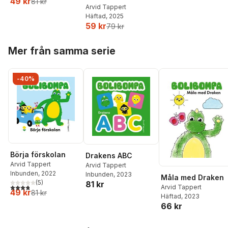
49 kr
81 kr
pysselbok : med
Arvid Tappert
Häftad
, 2025
klistermärken
59 kr
79 kr
Hoppa över listan
Mer från samma serie
-40%
Börja förskolan
Drakens ABC
Arvid Tappert
Arvid Tappert
Inbunden
, 2022
Inbunden
, 2023
Måla med Draken
(
5
)
81 kr
3,8
utav 5 stjärnor. Totalt antal röster:
Arvid Tappert
49 kr
81 kr
Häftad
, 2023
66 kr
Hoppa över listan