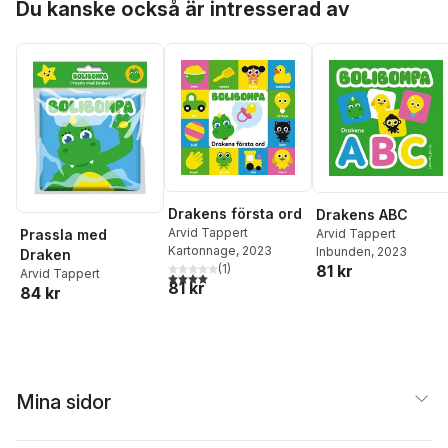
Du kanske också är intresserad av
Drakens första ord
Drakens ABC
Arvid Tappert
Arvid Tappert
Prassla med
Kartonnage
, 2023
Inbunden
, 2023
Draken
81 kr
(
1
)
Arvid Tappert
4,0
utav 5 stjärnor. Totalt antal röster:
81 kr
84 kr
Mina sidor