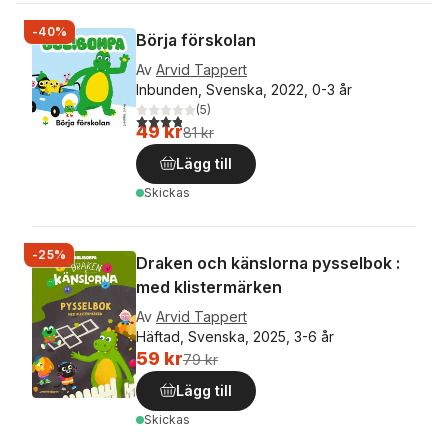
-40%
Börja förskolan
Av
Arvid Tappert
Inbunden, Svenska, 2022, 0-3 år
(
5
)
3,8
utav 5 stjärnor. Totalt antal röster:
49 kr
81 kr
Lägg till
Skickas
-25%
Draken och känslorna pysselbok :
med klistermärken
Av
Arvid Tappert
Häftad, Svenska, 2025, 3-6 år
59 kr
79 kr
Lägg till
Skickas