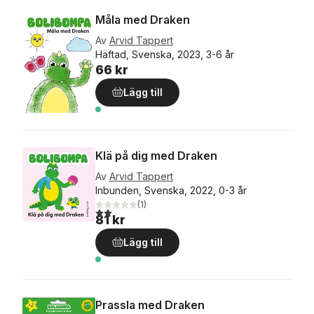
Måla med Draken
Av
Arvid Tappert
Häftad, Svenska, 2023, 3-6 år
66 kr
Lägg till
Klä på dig med Draken
Av
Arvid Tappert
Inbunden, Svenska, 2022, 0-3 år
(
1
)
2,0
utav 5 stjärnor. Totalt antal röster:
81 kr
Lägg till
Prassla med Draken