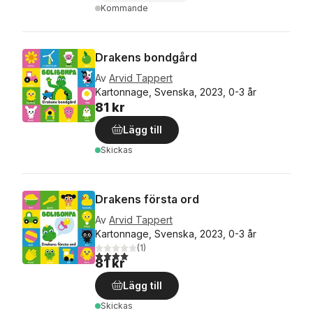
Kommande
Drakens bondgård
Av
Arvid Tappert
Kartonnage, Svenska, 2023, 0-3 år
81 kr
Lägg till
Skickas
Drakens första ord
Av
Arvid Tappert
Kartonnage, Svenska, 2023, 0-3 år
(
1
)
4,0
utav 5 stjärnor. Totalt antal röster:
81 kr
Lägg till
Skickas