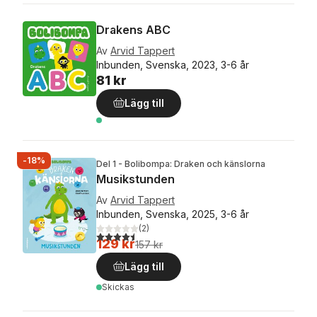
Drakens ABC
Av
Arvid Tappert
Inbunden, Svenska, 2023, 3-6 år
81 kr
Lägg till
-18%
Del 1 - Bolibompa: Draken och känslorna
Musikstunden
Av
Arvid Tappert
Inbunden, Svenska, 2025, 3-6 år
(
2
)
4,5
utav 5 stjärnor. Totalt antal röster:
129 kr
157 kr
Lägg till
Skickas