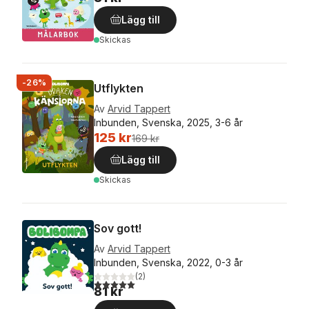
Lägg till
Skickas
-26%
Utflykten
Av
Arvid Tappert
Inbunden, Svenska, 2025, 3-6 år
125 kr
169 kr
Lägg till
Skickas
Sov gott!
Av
Arvid Tappert
Inbunden, Svenska, 2022, 0-3 år
(
2
)
5,0
utav 5 stjärnor. Totalt antal röster:
81 kr