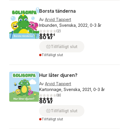
Borsta tänderna
Av
Arvid Tappert
Inbunden, Svenska, 2022, 0-3 år
(
2
)
4,5
utav 5 stjärnor. Totalt antal röster:
80 kr
Tillfälligt slut
Tillfälligt slut
Hur låter djuren?
Av
Arvid Tappert
Kartonnage, Svenska, 2021, 0-3 år
(
8
)
3,8
utav 5 stjärnor. Totalt antal röster:
80 kr
Tillfälligt slut
Tillfälligt slut