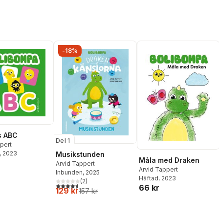
-18%
s ABC
Del 1
pert
, 2023
Musikstunden
Måla med Draken
Arvid Tappert
Arvid Tappert
Inbunden
, 2025
Häftad
, 2023
(
2
)
4,5
utav 5 stjärnor. Totalt antal röster:
66 kr
129 kr
157 kr