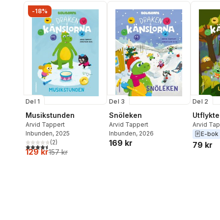
-18%
Del 1
Del 3
Del 2
Musikstunden
Snöleken
Utflykt
Arvid Tappert
Arvid Tappert
Arvid Tap
Inbunden
, 2025
Inbunden
, 2026
E-bok
169 kr
(
2
)
79 kr
4,5
utav 5 stjärnor. Totalt antal röster:
129 kr
157 kr