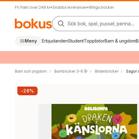
Fri frakt över 249 kr
•
Snabba leveranser
•
Billiga böcker
Sök bok, spel, pussel, penna...
Meny
Erbjudanden
Student
Topplistor
Barn & ungdom
B
Barn och ungdom
Barnböcker 3-6 år
Bilderböcker
Sagor 
-26%