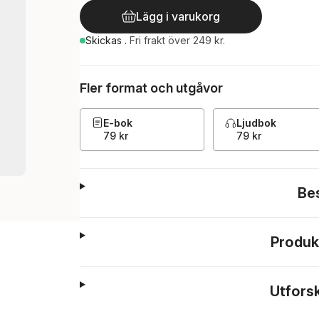
Lägg i varukorg
Skickas
.
Fri frakt över 249 kr.
Fler format och utgåvor
E-bok
Ljudbok
79 kr
79 kr
Be
Produk
Utfors