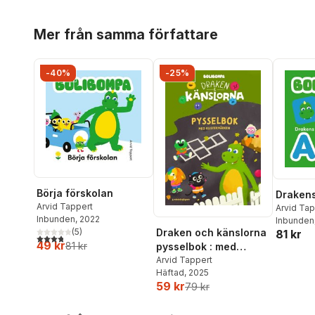
Hoppa över listan
Mer från samma författare
-40%
-25%
Börja förskolan
Draken
Arvid Tappert
Arvid Tap
Inbunden
, 2022
Inbunden
(
5
)
Draken och känslorna
81 kr
3,8
utav 5 stjärnor. Totalt antal röster:
49 kr
81 kr
pysselbok : med
klistermärken
Arvid Tappert
Häftad
, 2025
59 kr
79 kr
Hoppa över listan