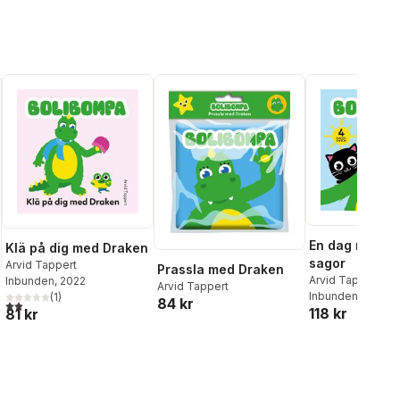
En dag med Dr
Klä på dig med Draken
sagor
Arvid Tappert
Prassla med Draken
Arvid Tappert
Inbunden
, 2022
Arvid Tappert
Inbunden
, 2025
(
1
)
84 kr
2,0
utav 5 stjärnor. Totalt antal röster:
118 kr
81 kr