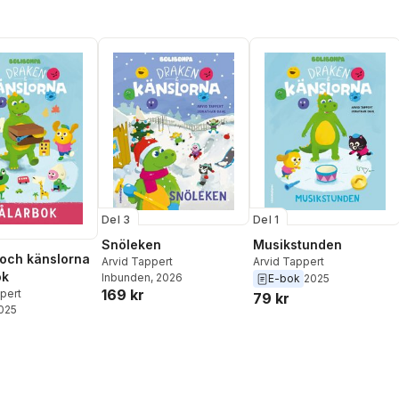
Del 3
Del 1
Snöleken
Musikstunden
och känslorna
Arvid Tappert
Arvid Tappert
ok
Inbunden
, 2026
E-bok
2025
169 kr
pert
79 kr
2025