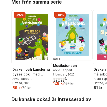
Mer från samma serie
-25%
-18%
Del 1
Musikstunden
Draken och känslorna
Draken 
Arvid Tappert
pysselbok : med
målarb
Inbunden
, 2025
klistermärken
Arvid Tappert
Arvid Tap
(
2
)
4,5
utav 5 stjärnor. Totalt antal röster:
129 kr
Häftad
, 2025
Häftad
, 
157 kr
59 kr
81 kr
79 kr
Hoppa över listan
Du kanske också är intresserad av