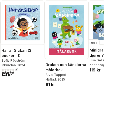
Del 1
Minidraken: V
Här är Sickan (3
djuren?
böcker i 1)
Elsa Gellermark
Sofia Rådström
Draken och känslorna
Kartonnage
, 202
Inbunden
, 2024
119 kr
målarbok
(
5
)
4,8
utav 5 stjärnor. Totalt antal röster:
141 kr
Arvid Tappert
Häftad
, 2025
81 kr