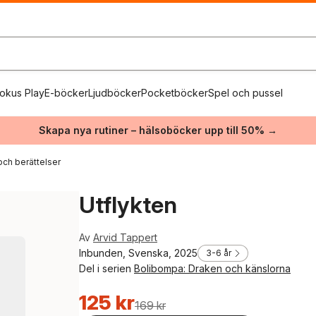
okus Play
E-böcker
Ljudböcker
Pocketböcker
Spel och pussel
Skapa nya rutiner – hälsoböcker upp till 50% →
och berättelser
Utflykten
Av
Arvid Tappert
Inbunden, Svenska, 2025
3-6 år
Del i serien
Bolibompa: Draken och känslorna
125 kr
169 kr