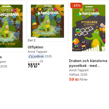
-25%
Del 2
Utflykten
Arvid Tappert
Ljudbok
2025
en
Draken och känslorna
(
1
)
pert
5,0
utav 5 stjärnor. Totalt antal röster:
pysselbok : med
79 kr
2025
klistermärken
Arvid Tappert
Häftad
, 2025
59 kr
79 kr