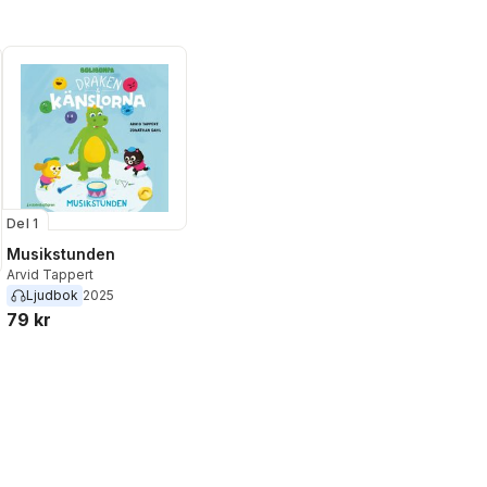
Del 1
Musikstunden
Arvid Tappert
Ljudbok
2025
79 kr