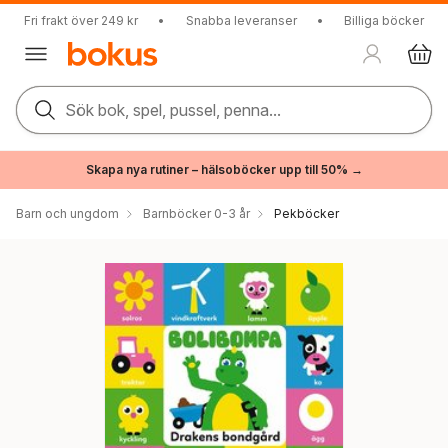
Fri frakt över 249 kr
•
Snabba leveranser
•
Billiga böcker
Sök bok, spel, pussel, penna...
Skapa nya rutiner – hälsoböcker upp till 50% →
Barn och ungdom
Barnböcker 0-3 år
Pekböcker