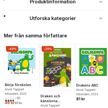
Produktinformation
Utforska kategorier
Hoppa över listan
Mer från samma författare
-40%
-25%
Börja förskolan
Drakens ABC
Arvid Tappert
Arvid Tappert
Inbunden
, 2022
Inbunden
, 2023
Draken och
(
5
)
81 kr
3,8
utav 5 stjärnor. Totalt antal röster:
känslorna
49 kr
81 kr
pysselbok : med
Arvid Tappert