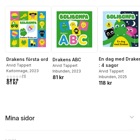
En dag med Drake
Drakens första ord
Drakens ABC
: 4 sagor
Arvid Tappert
Arvid Tappert
Kartonnage
, 2023
Inbunden
, 2023
Arvid Tappert
81 kr
(
1
)
Inbunden
, 2025
4,0
utav 5 stjärnor. Totalt antal röster:
81 kr
118 kr
Mina sidor