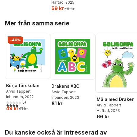
Häftad
, 2025
klistermärken
59 kr
79 kr
Hoppa över listan
Mer från samma serie
-40%
Börja förskolan
Drakens ABC
Arvid Tappert
Arvid Tappert
Inbunden
, 2022
Inbunden
, 2023
Måla med Draken
(
5
)
81 kr
3,8
utav 5 stjärnor. Totalt antal röster:
Arvid Tappert
49 kr
81 kr
Häftad
, 2023
66 kr
Hoppa över listan
Du kanske också är intresserad av