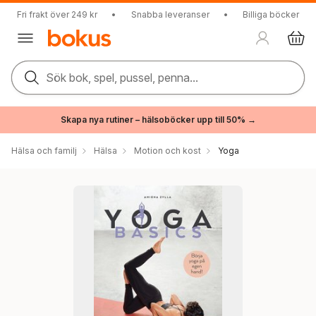
Fri frakt över 249 kr
•
Snabba leveranser
•
Billiga böcker
Sök bok, spel, pussel, penna...
Skapa nya rutiner – hälsoböcker upp till 50% →
Hälsa och familj
Hälsa
Motion och kost
Yoga