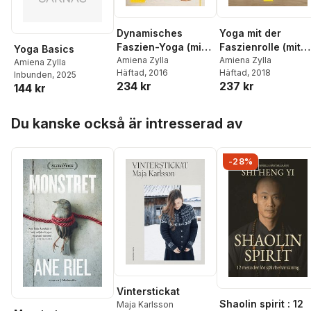
Dynamisches
Yoga mit der
Faszien-Yoga (mit
Faszienrolle (mit
Yoga Basics
DVD)
Amiena Zylla
DVD)
Amiena Zylla
Amiena Zylla
Häftad
, 2016
Häftad
, 2018
Inbunden
, 2025
234 kr
237 kr
144 kr
Hoppa över listan
Du kanske också är intresserad av
-28%
Vinterstickat
Shaolin spirit : 12
Maja Karlsson