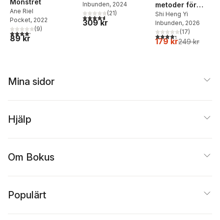
Monstret
Inbunden
, 2024
metoder för
Ane Riel
(
21
)
självbehärskning
Shi Heng Yi
4,6
utav 5 stjärnor. Totalt antal röster:
Pocket
, 2022
309 kr
Inbunden
, 2026
(
9
)
(
17
)
4,2
utav 5 stjärnor. Totalt antal röster:
4,3
utav 5 stjärnor. Tota
89 kr
179 kr
249 kr
Mina sidor
Hjälp
Om Bokus
Populärt