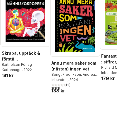
Skrapa, upptäck &
Fantastiska fa
förstå.
: siffror, listor
Ännu mera saker som
Människokroppen
Barthelson Förlag
statistik
Richard Mead
,
An
(nästan) ingen vet
Kartonnage
, 2022
Claybourne
Inbunden
, 2024
,
Will
Bengt Fredrikson
,
Andreas
141 kr
al röster:
179 kr
Palmaer
Inbunden
, 2024
(
2
)
3,0
utav 5 stjärnor. Totalt antal röster:
138 kr