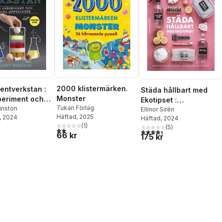
2000 klistermärken.
entverkstan :
Städa hållbart med
Monster
eriment och
Ekotipset :
Tukan Förlag
pptäckter
inston
husmorsknep och
Ellinor Sirén
Häftad
, 2025
, 2024
Häftad
, 2024
ekohacks
(
1
)
(
5
)
2,0
utav 5 stjärnor. Totalt antal röster:
4,4
utav 5 stjärnor. Totalt ant
66 kr
175 kr