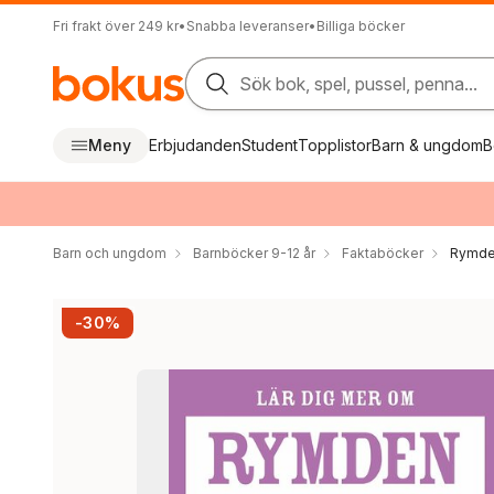
Fri frakt över 249 kr
•
Snabba leveranser
•
Billiga böcker
Sök bok, spel, pussel, penna...
Meny
Erbjudanden
Student
Topplistor
Barn & ungdom
B
Barn och ungdom
Barnböcker 9-12 år
Faktaböcker
Rymd
-30%