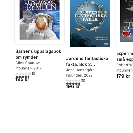
Barnens uppslagsbok
Experim
om rymden
Jordens fantastiska
små exp
Giles Sparrow
fakta. Bok 2
stora u
Robert W
Inbunden
, 2017
(samlingsvolym, 5
Jens Hansegård
Inbunden
(
10
)
179 kr
Inbunden
, 2022
4,7
utav 5 stjärnor. Totalt antal röster:
böcker i en)
195 kr
(
5
)
4,8
utav 5 stjärnor. Totalt antal röster:
196 kr