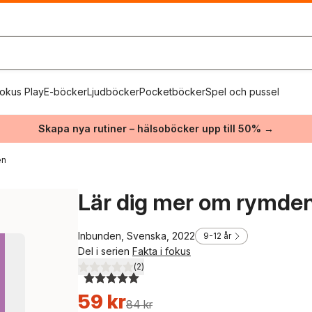
okus Play
E-böcker
Ljudböcker
Pocketböcker
Spel och pussel
Skapa nya rutiner – hälsoböcker upp till 50% →
en
Lär dig mer om rymde
Inbunden, Svenska, 2022
9-12 år
Del i serien
Fakta i fokus
(
2
)
5,0
utav 5 stjärnor. Totalt antal röster:
59 kr
84 kr