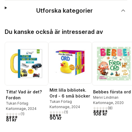
Utforska kategorier
Hoppa över listan
Du kanske också är intresserad av
Mitt lilla bibliotek.
Titta! Vad är det?
Bebbes första ord
Ord - 6 små böcker
Fordon
Mervi Lindman
Tukan Förlag
Kartonnage
, 2020
Tukan Förlag
Kartonnage
, 2024
(
8
)
Kartonnage
, 2024
4,8
utav 5 stjärnor. Tota
(
1
)
108 kr
(
1
)
4,0
utav 5 stjärnor. Totalt antal röster:
4,0
utav 5 stjärnor. Totalt antal röster:
90 kr
81 kr