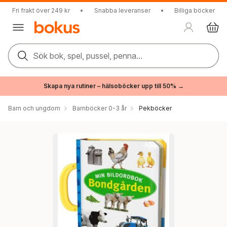
Fri frakt över 249 kr
•
Snabba leveranser
•
Billiga böcker
Sök bok, spel, pussel, penna...
Skapa nya rutiner – hälsoböcker upp till 50% →
Barn och ungdom
Barnböcker 0-3 år
Pekböcker