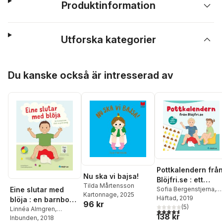
Produktinformation
Utforska kategorier
Hoppa över listan
Du kanske också är intresserad av
Pottkalendern frå
Nu ska vi bajsa!
Blöjfri.se : ett
Tilda Mårtensson
Eine slutar med
pedagogiskt och
Sofia Bergenstjerna
,
Kartonnage
, 2025
Michael Bergenstjerna
Häftad
, 2019
blöja : en barnbok
roligt stöd för er
96 kr
(
5
)
som stöd i er
Linnéa Almgren
,
potträning
4,6
utav 5 stjärnor. Tota
138 kr
Charlotta Bergenstjerna
Inbunden
, 2018
potträning