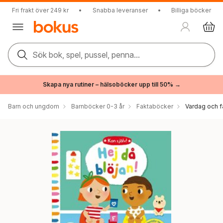
Fri frakt över 249 kr
•
Snabba leveranser
•
Billiga böcker
Sök bok, spel, pussel, penna...
Skapa nya rutiner – hälsoböcker upp till 50% →
Barn och ungdom
Barnböcker 0-3 år
Faktaböcker
Vardag och f