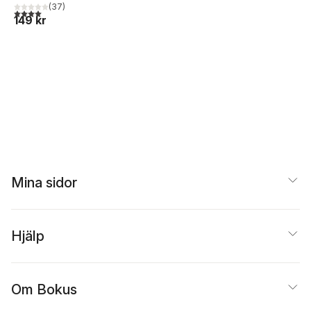
(
37
)
4,0
utav 5 stjärnor. Totalt antal röster:
149 kr
Mina sidor
Hjälp
Om Bokus