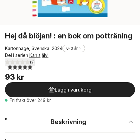
Hej då blöjan! : en bok om potträning
Kartonnage, Svenska, 2024
0-3 år
Del i serien
Kan själv!
(
2
)
5,0
utav 5 stjärnor. Totalt antal röster:
93 kr
Lägg i varukorg
.
Fri frakt över 249 kr.
Beskrivning