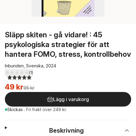
Släpp skiten - gå vidare! : 45
psykologiska strategier för att
hantera FOMO, stress, kontrollbehov
Inbunden, Svenska, 2024
(
1
)
5,0
utav 5 stjärnor. Totalt antal röster:
49 kr
95 kr
Lägg i varukorg
Skickas
.
Fri frakt över 249 kr.
Beskrivning