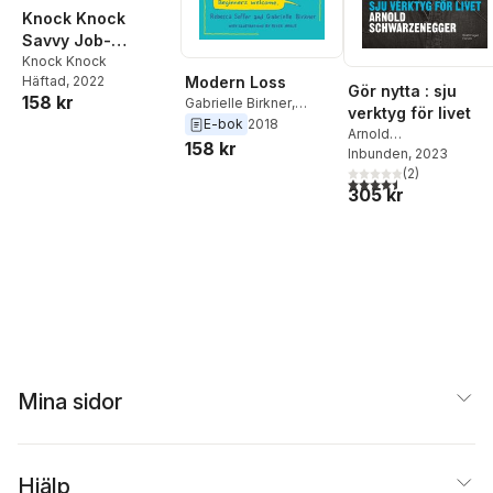
Knock Knock
Savvy Job-
Hopper's Guide to
Knock Knock
Häftad
, 2022
Modern Loss
Choosing a Career
Gör nytta : sju
158 kr
Gabrielle Birkner
,
verktyg för livet
Rebecca Soffer
E-bok
2018
Arnold
158 kr
Schwarzenegger
Inbunden
, 2023
(
2
)
4,5
utav 5 stjärnor. Tota
305 kr
Mina sidor
Hjälp