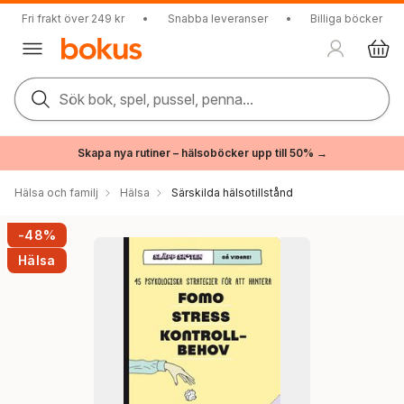
Fri frakt över 249 kr
•
Snabba leveranser
•
Billiga böcker
Sök bok, spel, pussel, penna...
Skapa nya rutiner – hälsoböcker upp till 50% →
Hälsa och familj
Hälsa
Särskilda hälsotillstånd
-48%
Hälsa