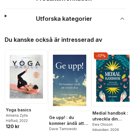
Utforska kategorier
Hoppa över listan
Du kanske också är intresserad av
-17%
Yoga basics
Medial handbok :
Amiena Zylla
Ge upp! : du
utveckla din
Häftad
, 2022
kommer ändå att
intuitiva förmåga
Ewa Olsson
120 kr
misslyckas
Dave Tarnowski
Inbunden
, 2026