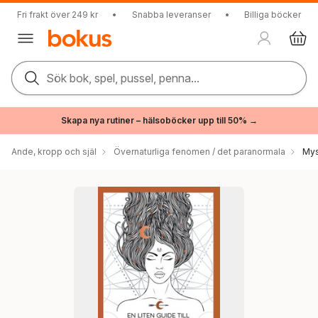
Fri frakt över 249 kr
•
Snabba leveranser
•
Billiga böcker
Sök bok, spel, pussel, penna...
Skapa nya rutiner – hälsoböcker upp till 50% →
Ande, kropp och själ
Övernaturliga fenomen / det paranormala
Mys