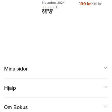
Inbunden
, 2024
199 kr
239 kr
(
4
)
4,3
utav 5 stjärnor. Totalt antal röster:
99 kr
Mina sidor
Hjälp
Om Bokus