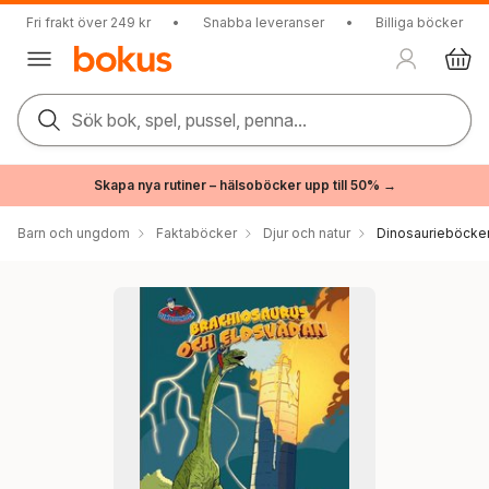
Fri frakt över 249 kr
•
Snabba leveranser
•
Billiga böcker
Sök bok, spel, pussel, penna...
Skapa nya rutiner – hälsoböcker upp till 50% →
Barn och ungdom
Faktaböcker
Djur och natur
Dinosaurieböcke