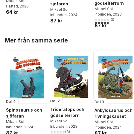
Mikael Sol
gödselterrorn
sjöfaran
Häftad
, 2026
Mikael Sol
Mikael Sol
64 kr
Inbunden
, 2023
Inbunden
, 2024
(
3
)
87 kr
4,7
utav 5 stjärnor. Tota
87 kr
Hoppa över listan
Mer från samma serie
Del 2
Del 4
Del 3
Triceratops och
Spinosaurus och
Ankylosaurus och
gödselterrorn
sjöfaran
rivningskaoset
Mikael Sol
Mikael Sol
Mikael Sol
Inbunden
, 2023
Inbunden
, 2024
Inbunden
, 2024
(
3
)
87 kr
87 kr
4,7
utav 5 stjärnor. Totalt antal röster: