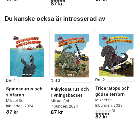
87 kr
Hoppa över listan
Du kanske också är intresserad av
Del 2
Del 4
Del 3
Triceratops och
Spinosaurus och
Ankylosaurus och
gödselterrorn
sjöfaran
rivningskaoset
Mikael Sol
Mikael Sol
Mikael Sol
Inbunden
, 2023
Inbunden
, 2024
Inbunden
, 2024
(
3
)
87 kr
87 kr
4,7
utav 5 stjärnor. Tota
87 kr