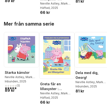
89 kr
81 kr
Pysselbok med
Neville Astley
,
Mark
Baker
Häftad
, 2025
klistermärken
66 kr
Hoppa över listan
Mer från samma serie
Starka känslor
Dela med dig,
Neville Astley
,
Mark
Georg!
Baker
Inbunden
, 2025
Neville Astley
,
Mark
Greta får en
(
1
)
Baker
Inbunden
, 2025
5,0
utav 5 stjärnor. Totalt antal röster:
lillasyster :
89 kr
81 kr
Pysselbok med
Neville Astley
,
Mark
Baker
Häftad
, 2025
klistermärken
66 kr