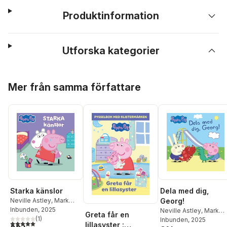
Produktinformation
Utforska kategorier
Hoppa över listan
Mer från samma författare
Starka känslor
Dela med dig,
Neville Astley
,
Mark
Georg!
Baker
Inbunden
, 2025
Neville Astley
,
Mark
Greta får en
(
1
)
Baker
Inbunden
, 2025
5,0
utav 5 stjärnor. Totalt antal röster:
lillasyster :