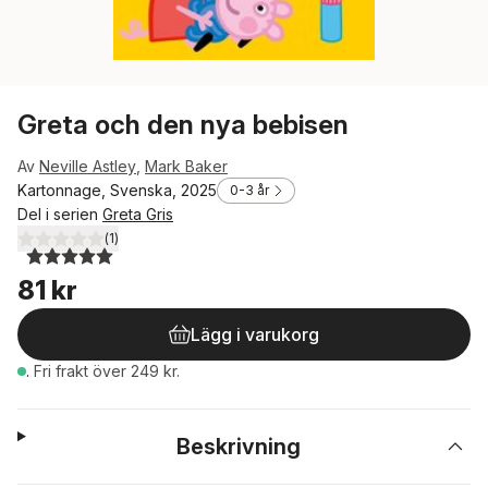
Greta och den nya bebisen
Av
Neville Astley
,
Mark Baker
Kartonnage, Svenska, 2025
0-3 år
Del i serien
Greta Gris
(
1
)
5,0
utav 5 stjärnor. Totalt antal röster:
81 kr
Lägg i varukorg
.
Fri frakt över 249 kr.
Beskrivning