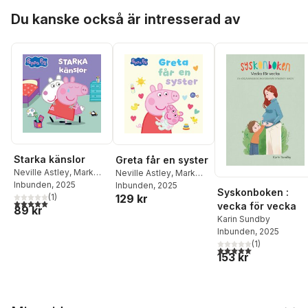
Hoppa över listan
Du kanske också är intresserad av
Starka känslor
Greta får en syster
Neville Astley
,
Mark
Neville Astley
,
Mark
Baker
Inbunden
, 2025
Baker
Inbunden
, 2025
Syskonboken :
129 kr
(
1
)
5,0
utav 5 stjärnor. Totalt antal röster:
vecka för vecka
89 kr
Karin Sundby
Inbunden
, 2025
(
1
)
5,0
utav 5 stjärnor. Tota
153 kr