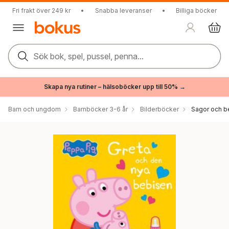
Fri frakt över 249 kr
•
Snabba leveranser
•
Billiga böcker
Sök bok, spel, pussel, penna...
Skapa nya rutiner – hälsoböcker upp till 50% →
Barn och ungdom
Barnböcker 3-6 år
Bilderböcker
Sagor och be