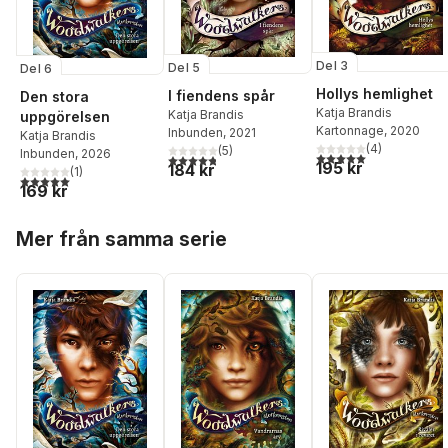
Del 3
Del 5
Del 6
Hollys hemlighet
I fiendens spår
Den stora
Katja Brandis
Katja Brandis
uppgörelsen
Kartonnage
, 2020
Inbunden
, 2021
Katja Brandis
(
4
)
(
5
)
Inbunden
, 2026
5,0
utav 5 stjärnor. Tota
4,8
utav 5 stjärnor. Totalt antal röster:
195 kr
184 kr
(
1
)
5,0
utav 5 stjärnor. Totalt antal röster:
169 kr
Hoppa över listan
Mer från samma serie