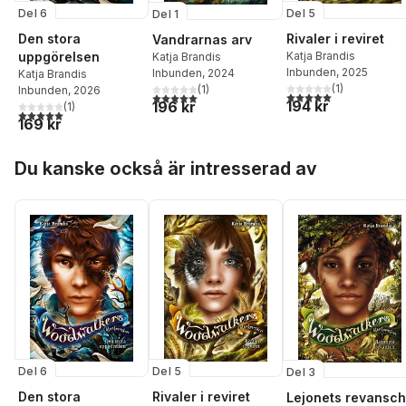
Del 6
Del 5
Del 1
Den stora
Rivaler i reviret
Vandrarnas arv
uppgörelsen
Katja Brandis
Katja Brandis
Inbunden
, 2025
Inbunden
, 2024
Katja Brandis
(
1
)
(
1
)
Inbunden
, 2026
5,0
utav 5 stjärnor. Tota
5,0
utav 5 stjärnor. Totalt antal röster:
194 kr
196 kr
(
1
)
5,0
utav 5 stjärnor. Totalt antal röster:
169 kr
Hoppa över listan
Du kanske också är intresserad av
Del 6
Del 5
Del 3
Den stora
Rivaler i reviret
Lejonets revansch