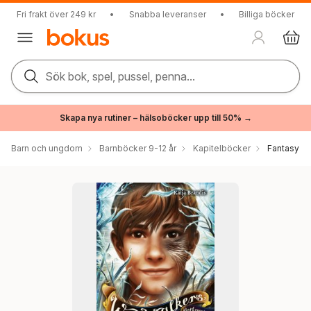
Fri frakt över 249 kr
•
Snabba leveranser
•
Billiga böcker
Sök bok, spel, pussel, penna...
Skapa nya rutiner – hälsoböcker upp till 50% →
Barn och ungdom
Barnböcker 9-12 år
Kapitelböcker
Fantasy