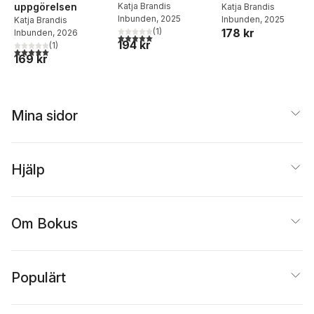
uppgörelsen
Katja Brandis
Katja Brandis
Inbunden
, 2025
Inbunden
, 2025
Katja Brandis
(
1
)
178 kr
Inbunden
, 2026
5,0
utav 5 stjärnor. Totalt antal röster:
194 kr
(
1
)
5,0
utav 5 stjärnor. Totalt antal röster:
169 kr
Mina sidor
Hjälp
Om Bokus
Populärt