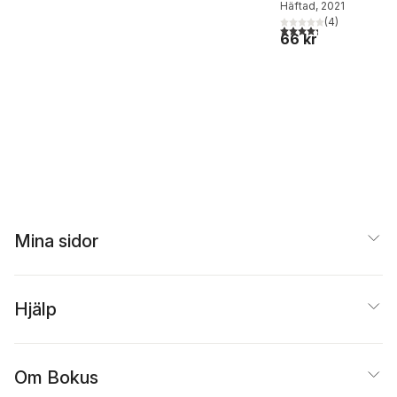
Häftad
, 2021
klistermärken
(
4
)
4,3
utav 5 stjärnor. Tota
66 kr
Mina sidor
Hjälp
Om Bokus