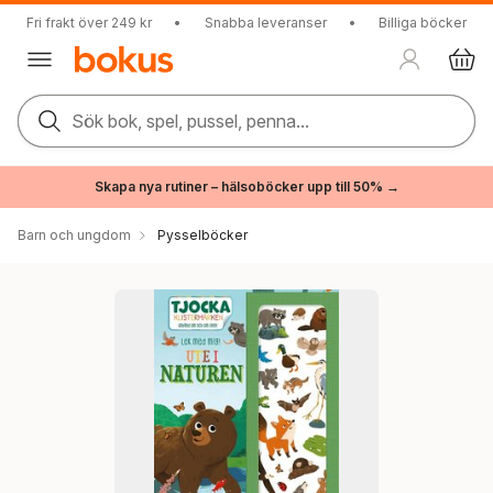
Fri frakt över 249 kr
•
Snabba leveranser
•
Billiga böcker
Sök bok, spel, pussel, penna...
Skapa nya rutiner – hälsoböcker upp till 50% →
Barn och ungdom
Pysselböcker