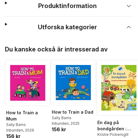
Produktinformation
Utforska kategorier
Hoppa över listan
Du kanske också är intresserad av
How to Train a Dad
How to Train a
Sally Barns
Mum
En dag på
Inbunden
, 2025
Sally Barns
bondgården :
156 kr
Inbunden
, 2026
Pysselbok med
Kristie Pickersgill
156 kr