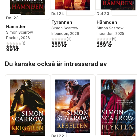
Del 24
Del 23
Del 23
Tyrannen
Hämnden
Hämnden
Simon Scarrow
Simon Scarrow
Simon Scarrow
Inbunden
, 2026
Inbunden
, 2025
Pocket
, 2026
(
3
)
(
5
)
4,7
utav 5 stjärnor. Totalt antal röster:
4,6
utav 5 stjärnor. Tota
(
1
)
259 kr
259 kr
4,0
utav 5 stjärnor. Totalt antal röster:
99 kr
Hoppa över listan
Du kanske också är intresserad av
Del 22