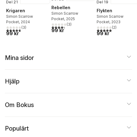
Del 21
Del 19
Rebellen
Krigaren
Flykten
Simon Scarrow
Simon Scarrow
Simon Scarrow
Pocket
, 2025
Pocket
, 2024
Pocket
, 2023
(
3
)
4,3
utav 5 stjärnor. Totalt antal röster:
(
3
)
(
2
)
99 kr
4,7
utav 5 stjärnor. Totalt antal röster:
5,0
utav 5 stjärnor. Tota
99 kr
99 kr
Mina sidor
Hjälp
Om Bokus
Populärt