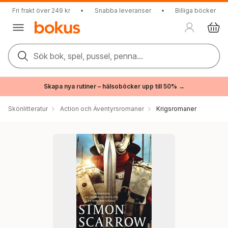
Fri frakt över 249 kr
•
Snabba leveranser
•
Billiga böcker
Sök bok, spel, pussel, penna...
Skapa nya rutiner – hälsoböcker upp till 50% →
Skönlitteratur
Action och Äventyrsromaner
Krigsromaner