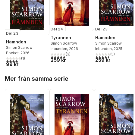
Del 24
Del 23
Del 23
Tyrannen
Hämnden
Hämnden
Simon Scarrow
Simon Scarrow
Simon Scarrow
Inbunden
, 2026
Inbunden
, 2025
Pocket
, 2026
(
3
)
(
5
)
4,7
utav 5 stjärnor. Totalt antal röster:
4,6
utav 5 stjärnor. Tota
(
1
)
259 kr
259 kr
4,0
utav 5 stjärnor. Totalt antal röster:
99 kr
Hoppa över listan
Mer från samma serie