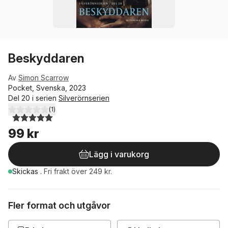
Beskyddaren
Av
Simon Scarrow
Pocket, Svenska, 2023
Del 20 i serien
Silverörnserien
(
1
)
5,0
utav 5 stjärnor. Totalt antal röster:
99 kr
Lägg i varukorg
Skickas
.
Fri frakt över 249 kr.
Fler format och utgåvor