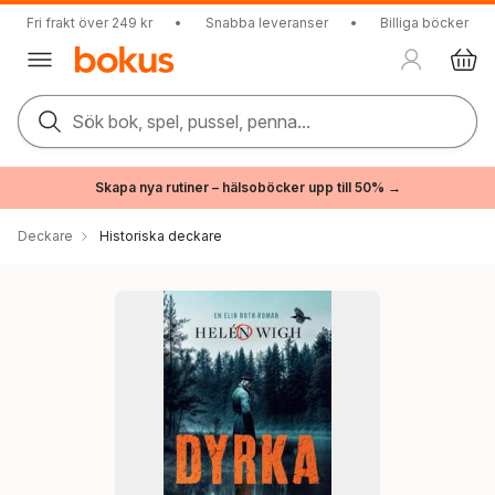
Fri frakt över 249 kr
•
Snabba leveranser
•
Billiga böcker
Sök bok, spel, pussel, penna...
Skapa nya rutiner – hälsoböcker upp till 50% →
Deckare
Historiska deckare