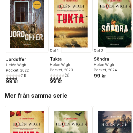
Del 1
Del 2
Tukta
Söndra
Jordoffer
Helén Wigh
Helén Wigh
Helén Wigh
Pocket
, 2023
Pocket
, 2024
Pocket
, 2022
99 kr
(
3
)
(
11
)
3,7
utav 5 stjärnor. Totalt antal röster:
3,8
utav 5 stjärnor. Totalt antal röster:
99 kr
99 kr
Hoppa över listan
Mer från samma serie