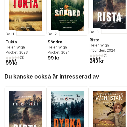
Del 3
Del 1
Del 2
Rista
Tukta
Söndra
Helén Wigh
Helén Wigh
Helén Wigh
Inbunden
, 2024
Pocket
, 2023
Pocket
, 2024
(
1
)
99 kr
(
3
)
4,0
utav 5 stjärnor. Tota
3,7
utav 5 stjärnor. Totalt antal röster:
243 kr
99 kr
Hoppa över listan
Du kanske också är intresserad av