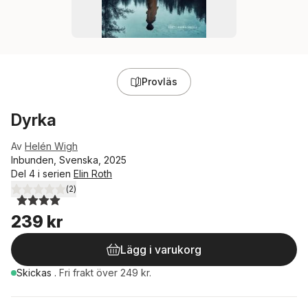
Provläs
Dyrka
Av
Helén Wigh
Inbunden, Svenska, 2025
Del 4 i serien
Elin Roth
(
2
)
4,0
utav 5 stjärnor. Totalt antal röster:
239 kr
Lägg i varukorg
Skickas
.
Fri frakt över 249 kr.