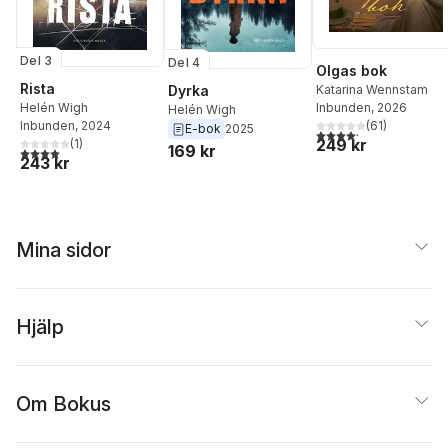
Del 3
Del 4
Olgas bok
Rista
Katarina Wennstam
Dyrka
Inbunden
, 2026
Helén Wigh
Helén Wigh
(
61
)
Inbunden
, 2024
E-bok
2025
4,2
utav 5 stjärnor. Tota
249 kr
(
1
)
169 kr
4,0
utav 5 stjärnor. Totalt antal röster:
243 kr
Mina sidor
Hjälp
Om Bokus