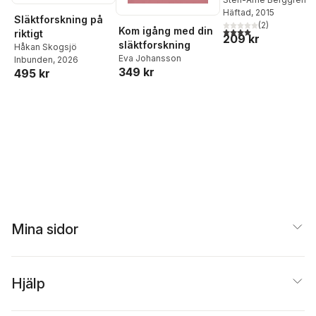
dig grunderna i
Häftad
, 2015
släktforskning ett
Släktforskning på
(
2
)
steg i taget med
Kom igång med din
4,0
utav 5 stjärnor. Tota
riktigt
209 kr
exempel
släktforskning
Håkan Skogsjö
Eva Johansson
Inbunden
, 2026
349 kr
495 kr
Mina sidor
Hjälp