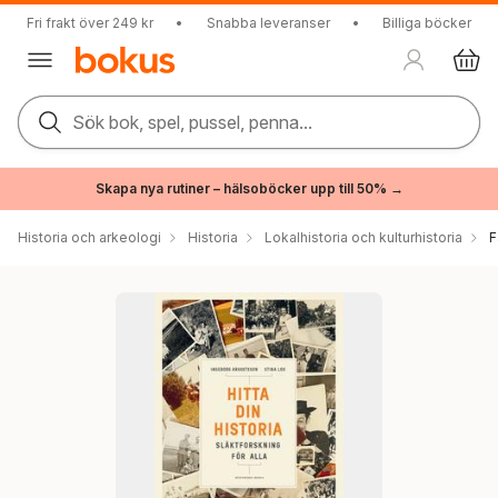
Fri frakt över 249 kr
•
Snabba leveranser
•
Billiga böcker
Sök bok, spel, pussel, penna...
Skapa nya rutiner – hälsoböcker upp till 50% →
Historia och arkeologi
Historia
Lokalhistoria och kulturhistoria
F