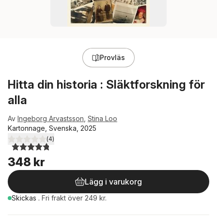
Provläs
Hitta din historia : Släktforskning för
alla
Av
Ingeborg Arvastsson
,
Stina Loo
Kartonnage, Svenska, 2025
(
4
)
4,8
utav 5 stjärnor. Totalt antal röster:
348 kr
Lägg i varukorg
Skickas
.
Fri frakt över 249 kr.