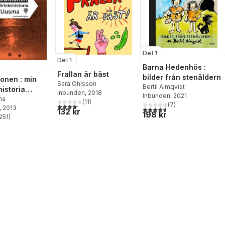
Del 1
Del 1
Barna Hedenhös :
Frallan är bäst
bilder från stenåldern
ionen : min
Sara Ohlsson
Bertil Almqvist
historia
Inbunden
, 2018
Inbunden
, 2021
erad utgåva)
ma
(
11
)
(
7
)
4,2
utav 5 stjärnor. Totalt antal röster:
, 2013
4,7
utav 5 stjärnor. Totalt ant
132 kr
198 kr
251
)
stjärnor. Totalt antal röster: