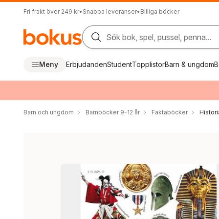
Fri frakt över 249 kr
•
Snabba leveranser
•
Billiga böcker
Sök bok, spel, pussel, penna...
Meny
Erbjudanden
Student
Topplistor
Barn & ungdom
B
Barn och ungdom
Barnböcker 9-12 år
Faktaböcker
Histori