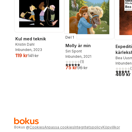
Del 1
Kul med teknik
Kristin Dahl
Molly är min
Expedit
Inbunden
, 2023
Siri Spont
kärleks
119 kr
141 kr
Inbunden
, 2021
(illustr
Bea Uus
(
1
)
Inbunden
5,0
utav 5 stjärnor. Totalt antal röster:
75 kr
96 kr
(
4,7
utav 5 
469 kr
Bokus
@
Cookies
Anpassa cookies
Integritetspolicy
Köpvillkor