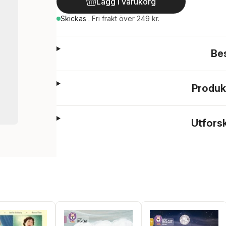
Lägg i varukorg
Skickas
.
Fri frakt över 249 kr.
Be
Produk
Utfors