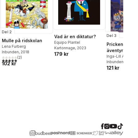
Del 2
Del 3
Vad är en diktatur?
Mulle på ridskolan
Equipo Plantel
Pricken och Lu
Lena Furberg
Kartonnage
, 2023
äventyr i Brys
Inbunden
, 2018
179 kr
Inga-Lill Ahlstran
(
2
)
5,0
utav 5 stjärnor. Totalt antal röster:
Inbunden
, 2022
102 kr
al röster:
121 kr