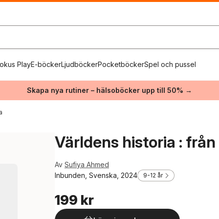
okus Play
E-böcker
Ljudböcker
Pocketböcker
Spel och pussel
Skapa nya rutiner – hälsoböcker upp till 50% →
a
Världens historia : från 
Av
Sufiya Ahmed
Inbunden, Svenska, 2024
9-12 år
199 kr