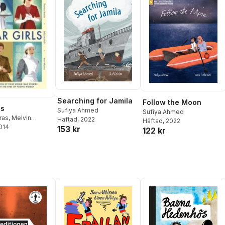
Searching for Jamila
Follow the Moon
ls
Sufiya Ahmed
Sufiya Ahmed
ras
,
Melvin
Häftad
, 2022
Häftad
, 2022
2014
Berlie Doherty
,
153 kr
122 kr
per
,
Anne Fine
,
yman
,
Theresa
ally Nicholls
,
House
,
Sufiya