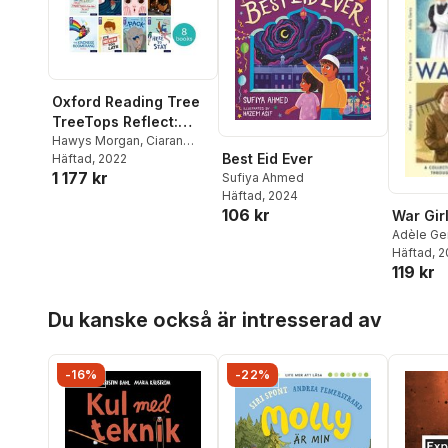
Oxford Reading Tree
TreeTops Reflect:
Oxford Reading Levels
Hawys Morgan
,
Ciaran
Best Eid Ever
Murtagh
Häftad
, 2022
,
Joanna Nadin
,
10-11: Mixed Pack
1 177 kr
Swapna Haddow
,
Joe
Sufiya Ahmed
Craig
,
Abie Longstaff
,
Häftad
, 2024
Jenny McLachlan
,
Sufiya
106 kr
War Gir
Ahmed
Adèle Ge
Burgess
Häftad
, 
,
119 kr
Mary Hoo
Matt Wh
Hoppa över listan
Breslin
,
S
Du kanske också är intresserad av
Rowena 
Ahmed
-16%
-22%