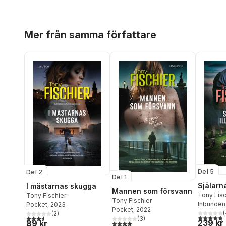
Hoppa över listan
Mer från samma författare
Del 5
Del 2
Del 1
Själarna
I mästarnas skugga
Mannen som försvann
Tony Fisc
Tony Fischier
Tony Fischier
Inbunden
Pocket
, 2023
Pocket
, 2022
(
(
2
)
4,8
utav 5 
3,5
utav 5 stjärnor. Totalt antal röster:
(
3
)
239 kr
89 kr
4,0
utav 5 stjärnor. Totalt antal röster: