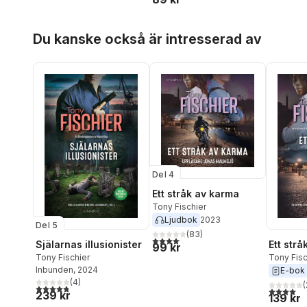
Hoppa över listan
Du kanske också är intresserad av
Del 4
Ett stråk av karma
Tony Fischier
Ljudbok
2023
Del 5
(
83
)
4,1
utav 5 stjärnor. Totalt antal röster:
Själarnas illusionister
Ett str
99 kr
Tony Fischier
Tony Fisc
Inbunden
, 2024
E-bok
(
4
)
(
4,8
utav 5 stjärnor. Totalt antal röster:
4,0
utav 5 
239 kr
139 kr