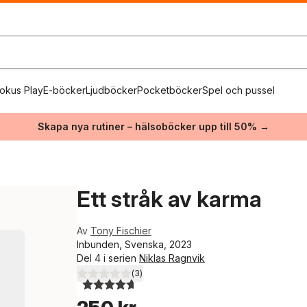
okus Play
E-böcker
Ljudböcker
Pocketböcker
Spel och pussel
Skapa nya rutiner – hälsoböcker upp till 50% →
Ett stråk av karma
Av
Tony Fischier
Inbunden, Svenska, 2023
Del 4 i serien
Niklas Ragnvik
(
3
)
4,7
utav 5 stjärnor. Totalt antal röster: