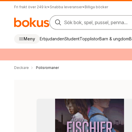
Fri frakt över 249 kr
•
Snabba leveranser
•
Billiga böcker
Sök bok, spel, pussel, penna...
Meny
Erbjudanden
Student
Topplistor
Barn & ungdom
B
Deckare
Polisromaner