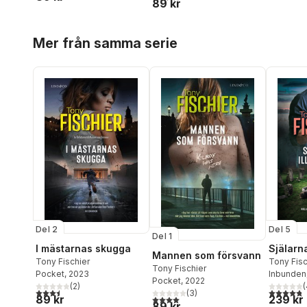
89 kr
Hoppa över listan
Mer från samma serie
Del 5
Del 2
Del 1
Själarna
I mästarnas skugga
Mannen som försvann
Tony Fisc
Tony Fischier
Tony Fischier
Inbunden
Pocket
, 2023
Pocket
, 2022
(
(
2
)
4,8
utav 5 
3,5
utav 5 stjärnor. Totalt antal röster:
(
3
)
239 kr
89 kr
4,0
utav 5 stjärnor. Totalt antal röster:
89 kr