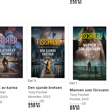
235 kr
Del 3
Del 1
åk av karma
Den sjunde kretsen
Mannen som försvann
hier
Tony Fischier
Tony Fischier
Inbunden
, 2023
2023
Pocket
, 2022
(
6
)
2
)
4,7
utav 5 stjärnor. Totalt antal röster:
(
3
)
stjärnor. Totalt antal röster:
238 kr
4,0
utav 5 stjärnor. Totalt ant
89 kr