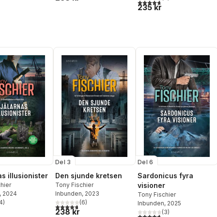
4,7
utav 5 stjärnor. Totalt ant
235 kr
Del 3
Del 6
s illusionister
Den sjunde kretsen
Sardonicus fyra
hier
Tony Fischier
visioner
, 2024
Inbunden
, 2023
Tony Fischier
4
)
(
6
)
Inbunden
, 2025
stjärnor. Totalt antal röster:
4,7
utav 5 stjärnor. Totalt antal röster:
238 kr
(
3
)
4,7
utav 5 stjärnor. Totalt ant