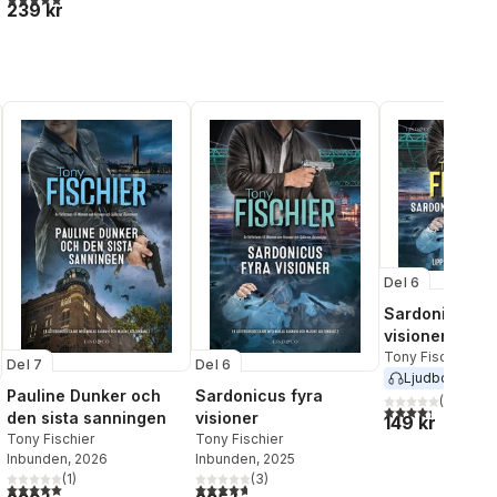
239 kr
Del 6
Sardonicus fy
visioner
Tony Fischier
Del 7
Del 6
Ljudbok
2025
Pauline Dunker och
Sardonicus fyra
(
58
)
4,3
utav 5 stjärnor
den sista sanningen
visioner
149 kr
Tony Fischier
Tony Fischier
Inbunden
, 2026
Inbunden
, 2025
al röster:
(
1
)
(
3
)
5,0
utav 5 stjärnor. Totalt antal röster:
4,7
utav 5 stjärnor. Totalt antal röster: