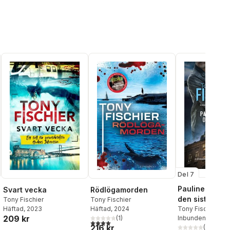
Del 7
Pauline Dunke
Svart vecka
Rödlögamorden
den sista san
Tony Fischier
Tony Fischier
Häftad
, 2023
Tony Fischier
Häftad
, 2024
209 kr
Inbunden
, 2026
(
1
)
4,0
utav 5 stjärnor. Totalt antal röster:
216 kr
(
1
)