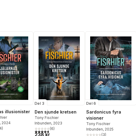
Del 3
Del 6
s illusionister
Den sjunde kretsen
Sardonicus fyra
hier
Tony Fischier
visioner
, 2024
Inbunden
, 2023
Tony Fischier
4
)
(
6
)
Inbunden
, 2025
stjärnor. Totalt antal röster:
4,7
utav 5 stjärnor. Totalt antal röster:
238 kr
(
3
)