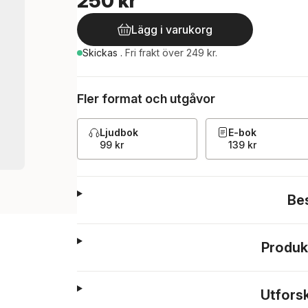
250 kr
Lägg i varukorg
Skickas
.
Fri frakt över 249 kr.
Fler format och utgåvor
Ljudbok
E-bok
99 kr
139 kr
Be
Produk
Utfors