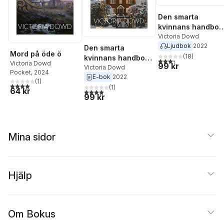
Den smarta
kvinnans handbok 
mord
Victoria Dowd
Ljudbok
2022
Den smarta
Mord på öde ö
(
18
)
kvinnans handbok i
3,3
utav 5 stjärnor. Tota
Victoria Dowd
99 kr
mord
Victoria Dowd
Pocket
, 2024
E-bok
2022
(
1
)
4,0
utav 5 stjärnor. Totalt antal röster:
(
1
)
64 kr
4,0
utav 5 stjärnor. Totalt antal röster:
99 kr
Mina sidor
Hjälp
Om Bokus