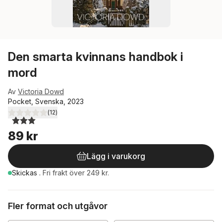
Den smarta kvinnans handbok i
mord
Av
Victoria Dowd
Pocket, Svenska, 2023
(
12
)
3,0
utav 5 stjärnor. Totalt antal röster:
89 kr
Lägg i varukorg
Skickas
.
Fri frakt över 249 kr.
Fler format och utgåvor