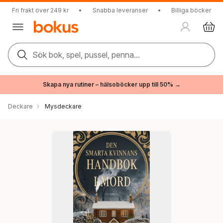
Fri frakt över 249 kr
•
Snabba leveranser
•
Billiga böcker
Sök bok, spel, pussel, penna...
Skapa nya rutiner – hälsoböcker upp till 50% →
Deckare
Mysdeckare