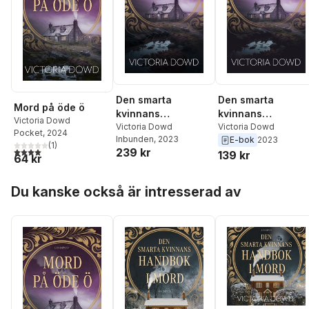
Den smarta
Den smarta
Mord på öde ö
kvinnans
kvinnans
Victoria Dowd
överlevnadsguide
Victoria Dowd
överlevnadsguide
Victoria Dowd
Pocket
, 2024
Inbunden
, 2023
E-bok
2023
(
1
)
4,0
utav 5 stjärnor. Totalt antal röster:
239 kr
139 kr
64 kr
Hoppa över listan
Du kanske också är intresserad av