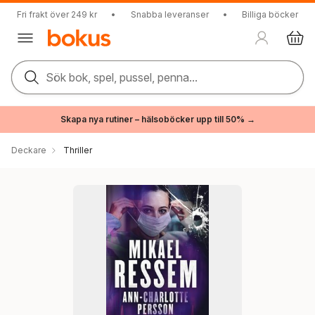
Fri frakt över 249 kr
•
Snabba leveranser
•
Billiga böcker
Sök bok, spel, pussel, penna...
Skapa nya rutiner – hälsoböcker upp till 50% →
Deckare
Thriller