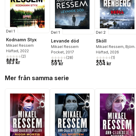
Del 1
Del 1
Del 2
Kodnamn Styx
Levande död
Sköll
Mikael Ressem
Mikael Ressem
Mikael Ressem
,
Björn
Häftad
, 2022
Pocket
, 2017
Renberg
Häftad
, 2026
(
2
)
(
28
)
(
1
)
4,0
utav 5 stjärnor. Totalt antal röster:
3,5
utav 5 stjärnor. Totalt antal röster:
3,0
utav 5 stjärnor. Tota
183 kr
59 kr
204 kr
Hoppa över listan
Mer från samma serie