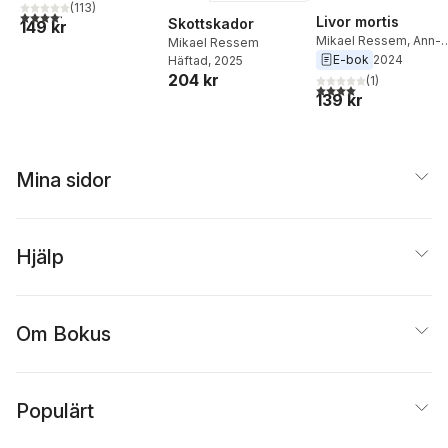
(
113
)
4,2
utav 5 stjärnor. Totalt antal röster:
Livor mortis
Skottskador
149 kr
Mikael Ressem
,
Ann-
Mikael Ressem
Charlotte Persson
E-bok
2024
Häftad
, 2025
204 kr
(
1
)
4,0
utav 5 stjärnor. Tota
139 kr
Mina sidor
Hjälp
Om Bokus
Populärt