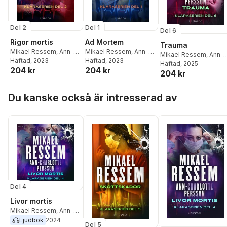
Del 2
Del 1
Del 6
Rigor mortis
Ad Mortem
Trauma
Mikael Ressem
,
Ann-
Mikael Ressem
,
Ann-
Mikael Ressem
,
Ann-
Charlotte Persson
Häftad
, 2023
Charlotte Persson
Häftad
, 2023
Charlotte Persson
Häftad
, 2025
204 kr
204 kr
204 kr
Hoppa över listan
Du kanske också är intresserad av
Del 4
Livor mortis
Mikael Ressem
,
Ann-
Charlotte Persson
Ljudbok
2024
Del 5