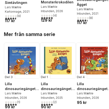
Monsterkrokodilen
Simtävlingen
Ägget
Lars Mæhle
Lars Mæhle
Lars Mæhle
Inbunden
, 2026
Kartonnage
, 2021
Inbunden
, 2021
(
4
)
(
9
)
5,0
utav 5 stjärnor. Totalt antal röster:
4,6
utav 5 stjärnor. Totalt antal röster:
(
8
)
129 kr
4,4
utav 5 stjärnor. Tota
117 kr
117 kr
Hoppa över listan
Mer från samma serie
Del 3
Del 1
Del 4
Lilla
Lilla
Lilla
dinosauriegänget.
dinosauriegänget.
dinosauriegänget.
Rasmus städar
Lars Mæhle
Rasmus gosedjur
Lars Mæhle
Rasmus och Tim
Lars Mæhle
Inbunden
, 2026
Inbunden
, 2025
Inbunden
, 2026
julpysslar
95 kr
(
1
)
(
2
)
5,0
utav 5 stjärnor. Totalt antal röster:
5,0
utav 5 stjärnor. Totalt antal röster:
99 kr
90 kr