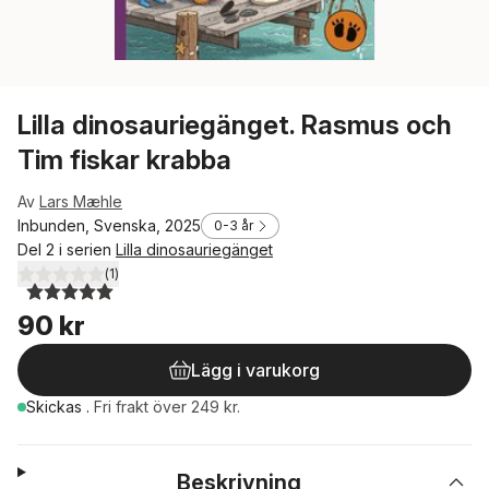
Lilla dinosauriegänget. Rasmus och
Tim fiskar krabba
Av
Lars Mæhle
Inbunden, Svenska, 2025
0-3 år
Del 2 i serien
Lilla dinosauriegänget
(
1
)
5,0
utav 5 stjärnor. Totalt antal röster:
90 kr
Lägg i varukorg
Skickas
.
Fri frakt över 249 kr.
Beskrivning