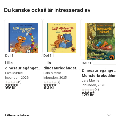
Hoppa över listan
Du kanske också är intresserad av
Del 3
Del 1
Lilla
Lilla
Del 11
dinosauriegänget.
dinosauriegänget.
Dinosauriegänget.
Rasmus städar
Lars Mæhle
Rasmus gosedjur
Lars Mæhle
Monsterkrokodile
Inbunden
, 2026
Inbunden
, 2025
Lars Mæhle
(
1
)
(
2
)
5,0
utav 5 stjärnor. Totalt antal röster:
5,0
utav 5 stjärnor. Totalt antal röster:
Inbunden
, 2026
99 kr
90 kr
(
4
)
5,0
utav 5 stjärnor. Tota
129 kr