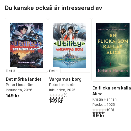
Hoppa över listan
Du kanske också är intresserad av
Del 3
Del 1
Det mörka landet
Vargarnas borg
Peter Lindström
Peter Lindström
En flicka som kall
Inbunden
, 2026
Inbunden
, 2025
Alice
149 kr
(
1
)
5,0
utav 5 stjärnor. Totalt antal röster:
Kristin Hannah
149 kr
Pocket
, 2025
(
98
)
4,3
utav 5 stjärnor. Tota
99 kr