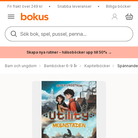
Fri frakt över 249 kr
•
Snabba leveranser
•
Billiga böcker
Sök bok, spel, pussel, penna...
Skapa nya rutiner – hälsoböcker upp till 50% →
Barn och ungdom
Barnböcker 6-9 år
Kapitelböcker
Spännande 