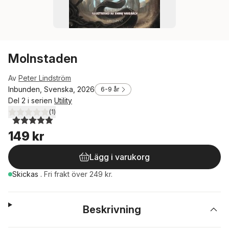
Molnstaden
Av
Peter Lindström
Inbunden, Svenska, 2026
6-9 år
Del 2 i serien
Utility
(
1
)
5,0
utav 5 stjärnor. Totalt antal röster:
149 kr
Lägg i varukorg
Skickas
.
Fri frakt över 249 kr.
Beskrivning