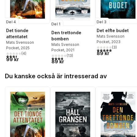
Del 4
Del 3
Del 1
Det tionde
Det elfte budet
Den trettonde
attentatet
Mats Svensson
bomben
Pocket
, 2023
Mats Svensson
Mats Svensson
(
3
)
Pocket
, 2025
5,0
utav 5 stjärnor. Tota
Pocket
, 2021
89 kr
(
4
)
(
13
)
3,5
utav 5 stjärnor. Totalt antal röster:
3,8
utav 5 stjärnor. Totalt antal röster:
99 kr
89 kr
Hoppa över listan
Du kanske också är intresserad av