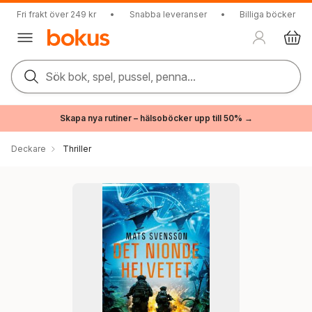
Fri frakt över 249 kr
•
Snabba leveranser
•
Billiga böcker
Sök bok, spel, pussel, penna...
Skapa nya rutiner – hälsoböcker upp till 50% →
Deckare
Thriller