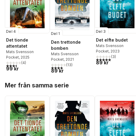
Del 4
Del 3
Del 1
Det tionde
Det elfte budet
Den trettonde
attentatet
Mats Svensson
bomben
Pocket
, 2023
Mats Svensson
Mats Svensson
(
3
)
Pocket
, 2025
5,0
utav 5 stjärnor. Tota
Pocket
, 2021
89 kr
(
4
)
(
13
)
3,5
utav 5 stjärnor. Totalt antal röster:
3,8
utav 5 stjärnor. Totalt antal röster:
99 kr
89 kr
Hoppa över listan
Mer från samma serie