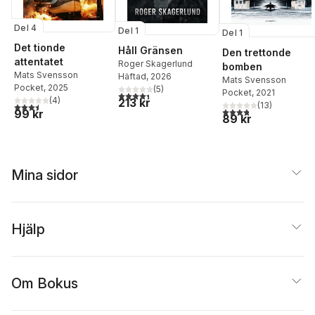
Del 4
Del 1
Del 1
Det tionde
Håll Gränsen
Den trettonde
attentatet
Roger Skagerlund
bomben
Mats Svensson
Häftad
, 2026
Mats Svensson
Pocket
, 2025
(
5
)
Pocket
, 2021
4,4
utav 5 stjärnor. Totalt antal röster:
(
4
)
213 kr
(
13
)
3,5
utav 5 stjärnor. Totalt antal röster:
3,8
utav 5 stjärnor. Tota
99 kr
89 kr
Mina sidor
Hjälp
Om Bokus