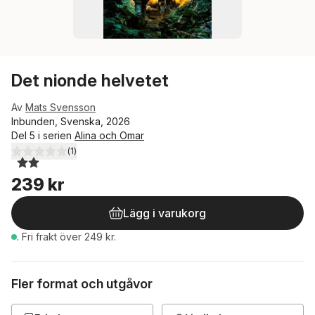
Det nionde helvetet
Av
Mats Svensson
Inbunden, Svenska, 2026
Del 5 i serien
Alina och Omar
(
1
)
2,0
utav 5 stjärnor. Totalt antal röster:
239 kr
Lägg i varukorg
.
Fri frakt över 249 kr.
Fler format och utgåvor