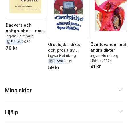
Dagvers och
nattgrubbel: - rim
och reson och en
Ingvar Holmberg
E-bok
2024
liten nypa nonsens
Ordslöjd: - dikter
Överlevande : och
79 kr
och prosa av
andra dikter
Ingvar Holmberg
Ingvar Holmberg
Ingvar Holmberg
Häftad
, 2024
E-bok
2019
91 kr
59 kr
Mina sidor
Hjälp