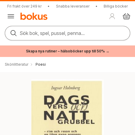
Fri frakt över 249 kr
•
Snabba leveranser
•
Billiga böcker
Sök bok, spel, pussel, penna...
Skapa nya rutiner – hälsoböcker upp till 50% →
Skönlitteratur
Poesi