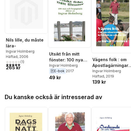
Nils lille, du måste
lära-
Ingvar Holmberg
Utsikt från mitt
Häftad
, 2006
Vägens folk : om
fönster: 100 nya
(
1
)
5,0
utav 5 stjärnor. Totalt antal röster:
Apostlagärningarn
och begagnade
Ingvar Holmberg
265 kr
E-bok
2017
as kristendom och
Ingvar Holmberg
dikter av Ingvar
Häftad
, 2019
49 kr
vår tid
Holmberg
139 kr
Hoppa över listan
Du kanske också är intresserad av