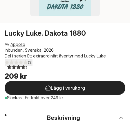
Lucky Luke. Dakota 1880
Av
Appollo
Inbunden, Svenska, 2026
Del i serien
Ett extraordinärt äventyr med Lucky Luke
(
3
)
4,3
utav 5 stjärnor. Totalt antal röster:
209 kr
Lägg i varukorg
Skickas
.
Fri frakt över 249 kr.
Beskrivning