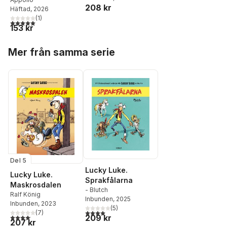
Dakota 1880
208 kr
Häftad
, 2026
(
1
)
5,0
utav 5 stjärnor. Totalt antal röster:
153 kr
Hoppa över listan
Mer från samma serie
Del 5
Lucky Luke.
Lucky Luke.
Sprakfålarna
Maskrosdalen
- Blutch
Ralf König
Inbunden
, 2025
Inbunden
, 2023
(
5
)
4,0
utav 5 stjärnor. Totalt antal röster:
(
7
)
209 kr
4,1
utav 5 stjärnor. Totalt antal röster:
207 kr