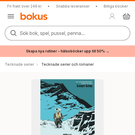
Fri frakt över 249 kr
•
Snabba leveranser
•
Billiga böcker
Sök bok, spel, pussel, penna...
Skapa nya rutiner – hälsoböcker upp till 50% →
Tecknade serier
Tecknade serier och romaner