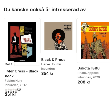
Hoppa över listan
Du kanske också är intresserad av
Black & Proud
Del 1
Hervé Bourhis
Dakota 1880
Inbunden
Tyler Cross - Black
354 kr
Brüno
,
Appollo
Rock
Inbunden
, 2026
Fabien Nury
208 kr
Inbunden
, 2017
(
2
)
5,0
utav 5 stjärnor. Totalt antal röster:
251 kr