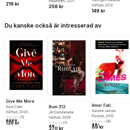
The Dead Man
Inbunden
, 2021
219 kr
Häftad
, 2012
258 kr
149 kr
Hoppa över listan
Du kanske också är intresserad av
Give Me More
Amor Fati
Rum 312
Sara Cate
Sandra James
Häftad
, 2023
Jill Dandanelle
Pocket
, 2015
(
1
)
Häftad
, 2026
4,0
utav 5 stjärnor. Totalt antal röster:
(
8
)
139 kr
(
1
)
2,4
utav 5 stjärnor. Tota
2,0
utav 5 stjärnor. Totalt antal röster:
89 kr
270 kr