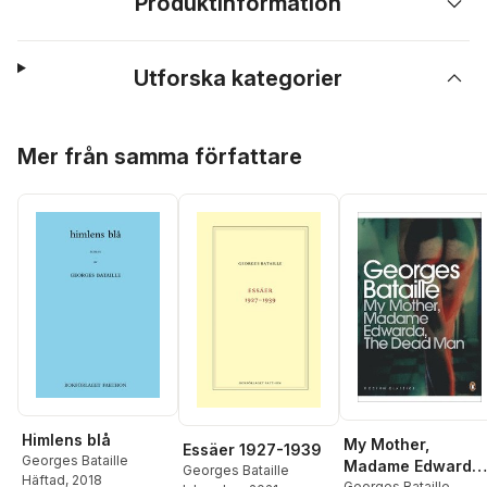
Produktinformation
Utforska kategorier
Hoppa över listan
Mer från samma författare
Himlens blå
My Mother,
Essäer 1927-1939
Georges Bataille
Madame Edwarda,
Georges Bataille
Häftad
, 2018
Georges Bataille