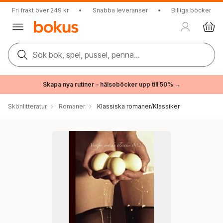
Fri frakt över 249 kr
•
Snabba leveranser
•
Billiga böcker
Sök bok, spel, pussel, penna...
Skapa nya rutiner – hälsoböcker upp till 50% →
Skönlitteratur
Romaner
Klassiska romaner/Klassiker