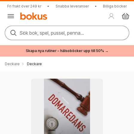
Fri frakt över 249 kr
•
Snabba leveranser
•
Billiga böcker
Sök bok, spel, pussel, penna...
Skapa nya rutiner – hälsoböcker upp till 50% →
Deckare
Deckare