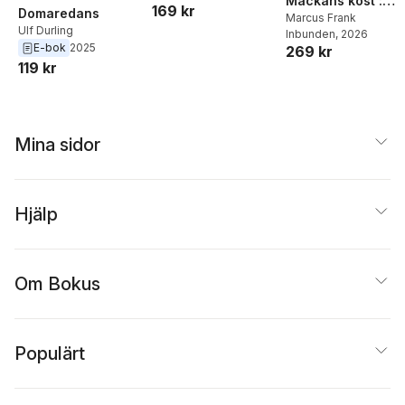
Mackans kost :
169 kr
Domaredans
Middagar och
Marcus Frank
Ulf Durling
Inbunden
, 2026
matlådor
E-bok
2025
269 kr
119 kr
Mina sidor
Hjälp
Om Bokus
Populärt