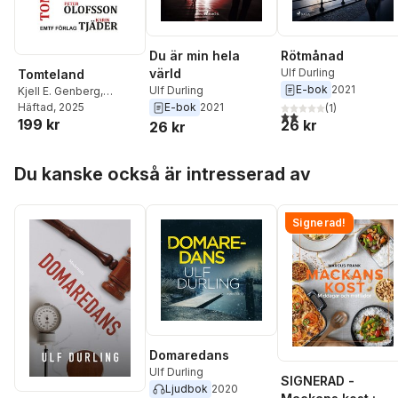
Du är min hela
Rötmånad
värld
Ulf Durling
Tomteland
E-bok
2021
Ulf Durling
Kjell E. Genberg
,
Richard Nordström
Häftad
, 2025
,
E-bok
2021
(
1
)
2,0
utav 5 stjärnor. Tota
199 kr
Karin Tjäder
,
Lena
26 kr
26 kr
Köster
,
Britta Ivarsson
Possnert
,
Ulf Durling
,
Hoppa över listan
Du kanske också är intresserad av
Ulf Broberg
,
Peter
Olofsson
Signerad!
Domaredans
Ulf Durling
SIGNERAD -
Ljudbok
2020