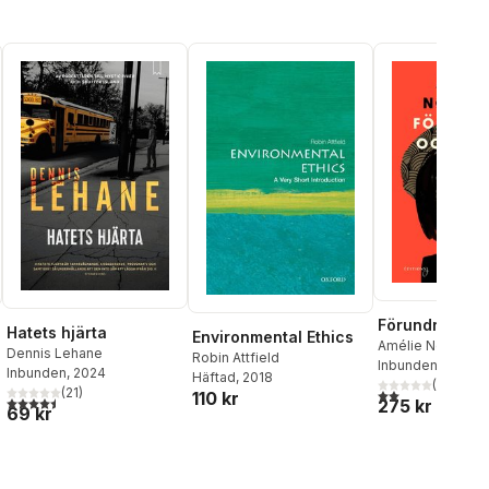
Förundran oc
Hatets hjärta
Environmental Ethics
Amélie Nothomb
Dennis Lehane
Robin Attfield
Inbunden
, 2026
Inbunden
, 2024
Häftad
, 2018
(
1
)
(
21
)
2,0
utav 5 stjärnor.
110 kr
4,5
utav 5 stjärnor. Totalt antal röster:
275 kr
69 kr
al röster: