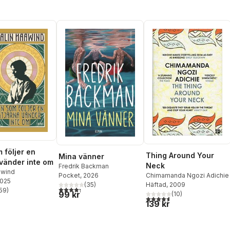
 följer en
Thing Around Your
Mina vänner
 vänder inte om
Neck
Fredrik Backman
awind
Chimamanda Ngozi Adichie
Pocket
, 2026
2025
Häftad
, 2009
(
35
)
4,3
utav 5 stjärnor. Totalt antal röster:
59
)
99 kr
(
10
)
stjärnor. Totalt antal röster:
4,6
utav 5 stjärnor. Totalt ant
139 kr