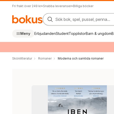
Fri frakt över 249 kr
•
Snabba leveranser
•
Billiga böcker
Sök bok, spel, pussel, penna...
Meny
Erbjudanden
Student
Topplistor
Barn & ungdom
B
Skönlitteratur
Romaner
Moderna och samtida romaner