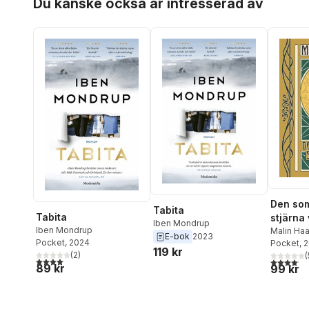
Du kanske också är intresserad av
Den som
Tabita
Tabita
stjärna
Iben Mondrup
Iben Mondrup
Malin Ha
E-bok
2023
Pocket
, 2024
Pocket
, 
119 kr
(
2
)
(
4,0
utav 5 stjärnor. Totalt antal röster:
4,1
utav 5 
89 kr
99 kr