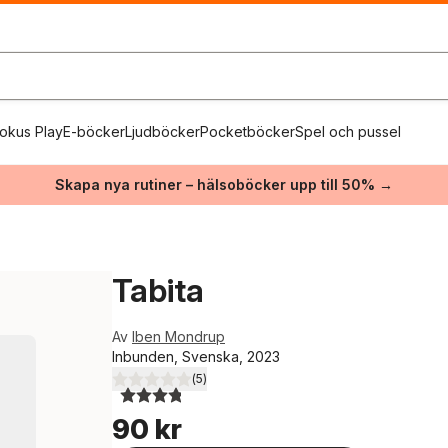
okus Play
E-böcker
Ljudböcker
Pocketböcker
Spel och pussel
Skapa nya rutiner – hälsoböcker upp till 50% →
Tabita
Av
Iben Mondrup
Inbunden, Svenska, 2023
(
5
)
3,8
utav 5 stjärnor. Totalt antal röster:
90 kr