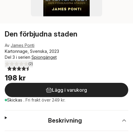
Den förbjudna staden
Av
James Ponti
Kartonnage, Svenska, 2023
Del 3 i serien
Spiongänget
(
2
)
4,5
utav 5 stjärnor. Totalt antal röster:
198 kr
Lägg i varukorg
Skickas
.
Fri frakt över 249 kr.
Beskrivning