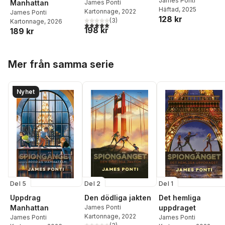
James Ponti
Manhattan
James Ponti
Häftad
, 2025
Kartonnage
, 2022
James Ponti
128 kr
(
3
)
Kartonnage
, 2026
5,0
utav 5 stjärnor. Totalt antal röster:
198 kr
189 kr
Hoppa över listan
Mer från samma serie
Nyhet
Del 5
Del 2
Del 1
Uppdrag
Den dödliga jakten
Det hemliga
Manhattan
James Ponti
uppdraget
Kartonnage
, 2022
James Ponti
James Ponti