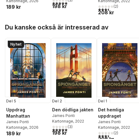
(
3
)
Kartonnage
, 2026
Kartonnage
, 2022
5,0
utav 5 stjärnor. Totalt antal röster:
198 kr
189 kr
(
2
)
3,5
utav 5 stjärnor. Tota
208 kr
Hoppa över listan
Du kanske också är intresserad av
Nyhet
Del 5
Del 2
Del 1
Uppdrag
Den dödliga jakten
Det hemliga
Manhattan
James Ponti
uppdraget
Kartonnage
, 2022
James Ponti
James Ponti
(
3
)
Kartonnage
, 2026
Kartonnage
, 2022
5,0
utav 5 stjärnor. Totalt antal röster:
198 kr
189 kr
(
2
)
3,5
utav 5 stjärnor. Tota