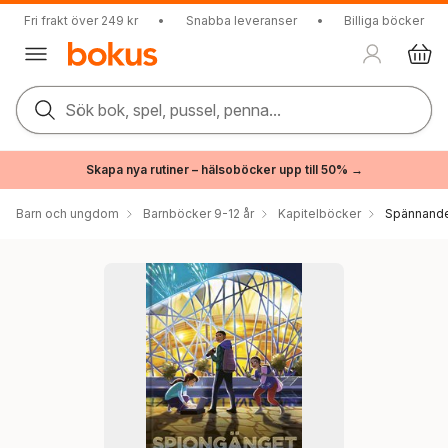
Fri frakt över 249 kr
•
Snabba leveranser
•
Billiga böcker
Sök bok, spel, pussel, penna...
Skapa nya rutiner – hälsoböcker upp till 50% →
Barn och ungdom
Barnböcker 9-12 år
Kapitelböcker
Spännande