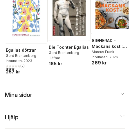
SIGNERAD -
Mackans kost :
Die Töchter Egalias
Egalias döttrar
Middagar och
Marcus Frank
Gerd Brantenberg
Gerd Brantenberg
Inbunden
, 2026
matlådor
Häftad
Inbunden
, 2023
269 kr
165 kr
(
2
)
3,0
utav 5 stjärnor. Totalt antal röster:
257 kr
Mina sidor
Hjälp