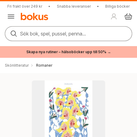
Fri frakt över 249 kr
•
Snabba leveranser
•
Billiga böcker
Sök bok, spel, pussel, penna...
Skapa nya rutiner – hälsoböcker upp till 50% →
Skönlitteratur
Romaner