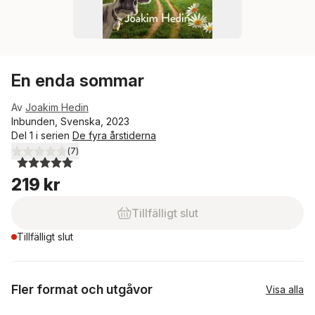
En enda sommar
Av
Joakim Hedin
Inbunden, Svenska, 2023
Del 1 i serien
De fyra årstiderna
(
7
)
5,0
utav 5 stjärnor. Totalt antal röster:
219 kr
Tillfälligt slut
Tillfälligt slut
Fler format och utgåvor
Visa alla