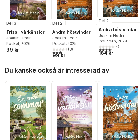
Del 2
Del 3
Del 2
Andra höstvindar
Triss i vårkänslor
Andra höstvindar
Joakim Hedin
Joakim Hedin
Joakim Hedin
Inbunden
, 2024
Pocket
, 2026
Pocket
, 2025
(
4
)
99 kr
4,3
utav 5 stjärnor. Tota
(
3
)
3,0
utav 5 stjärnor. Totalt antal röster:
184 kr
99 kr
Hoppa över listan
Du kanske också är intresserad av