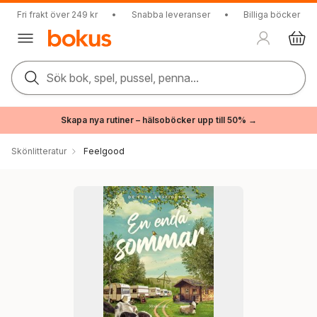
Fri frakt över 249 kr
•
Snabba leveranser
•
Billiga böcker
Sök bok, spel, pussel, penna...
Skapa nya rutiner – hälsoböcker upp till 50% →
Skönlitteratur
Feelgood