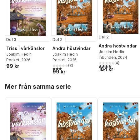
Del 2
Del 3
Del 2
Andra höstvindar
Triss i vårkänslor
Andra höstvindar
Joakim Hedin
Joakim Hedin
Joakim Hedin
Inbunden
, 2024
Pocket
, 2026
Pocket
, 2025
(
4
)
99 kr
4,3
utav 5 stjärnor. Tota
(
3
)
3,0
utav 5 stjärnor. Totalt antal röster:
184 kr
99 kr
Hoppa över listan
Mer från samma serie