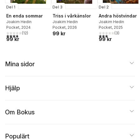
Del 1
Del 3
Del 2
En enda sommar
Triss i vårkänslor
Andra höstvindar
Joakim Hedin
Joakim Hedin
Joakim Hedin
Pocket
, 2024
Pocket
, 2026
Pocket
, 2025
99 kr
(
12
)
(
3
)
3,8
utav 5 stjärnor. Totalt antal röster:
3,0
utav 5 stjärnor. Tota
99 kr
99 kr
Mina sidor
Hjälp
Om Bokus
Populärt